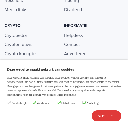
Resellers
Trading
Media links
Dividend
CRYPTO
INFORMATIE
Crytopedia
Helpdesk
Cryptonieuws
Contact
Crypto koopgids
Adverteren
Investeren in crypto
Deze website maakt gebruik van cookies
Deze website maakt gebruik van cookies. Deze cookies worden gebruikt om content te
personaliseren, om social media functies aan te bieden en het bezoek op deze website te analyseren.
Disclaimer & Privacy
Deze gegevens worden gedeeld met onze partners, die deze gegevens kunnen combineren met andere
persoonsgegevens die ze hebben verzameld. Door verder te gaan op deze website geeft u
Algemene Voorwaarden
toestemming voor het gebruik van cookies.
Meer informatie
Copyright © 2026 Slim Beleggen
Noodzakelijk
Voorkeuren
Statistieken
Marketing
Accepteren