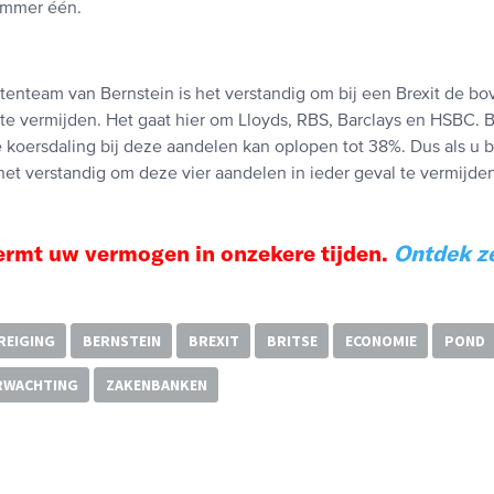
ummer één.
stenteam van Bernstein is het verstandig om bij een Brexit de b
te vermijden. Het gaat hier om Lloyds, RBS, Barclays en HSBC. B
 koersdaling bij deze aandelen kan oplopen tot 38%. Dus als u 
 het verstandig om deze vier aandelen in ieder geval te vermijde
rmt uw vermogen in onzekere tijden.
Ontdek z
REIGING
BERNSTEIN
BREXIT
BRITSE
ECONOMIE
POND
RWACHTING
ZAKENBANKEN