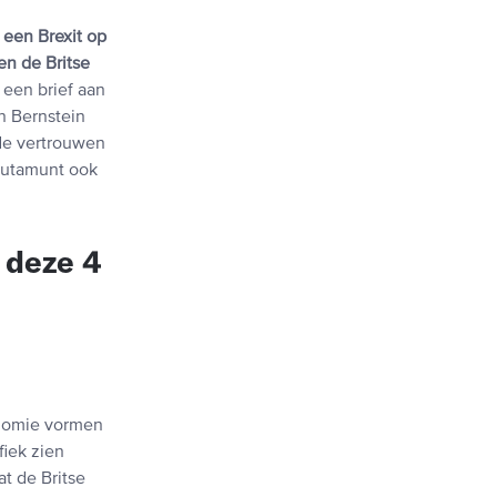
 een Brexit op
n de Britse
 een brief aan
n Bernstein
nde vertrouwen
alutamunt ook
 deze 4
conomie vormen
fiek zien
at de Britse