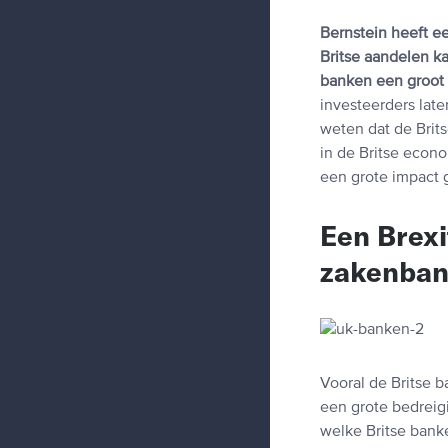
Bernstein heeft e
Britse aandelen k
banken een groot r
investeerders late
weten dat de Brit
in de Britse econo
een grote impact 
Een Brexi
zakenba
Vooral de Britse 
een grote bedreig
welke Britse banke