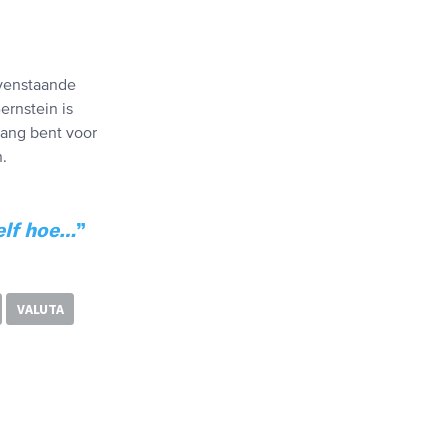
ovenstaande
ernstein is
bang bent voor
n.
elf hoe…
VALUTA