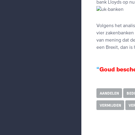
bank Lloyds op n
Volgens het anali
vier zakenbanken 
van mening dat de
een Brexit, dan is
Goud besche
AANDELEN
BED
VERMIJDEN
VE