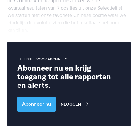
dit Groeimarkten Rapport bespreken we de
kwartaalresultaten van 7 posities uit onze Selectielijst.
We starten met onze favoriete Chinese positie waar we
eindelijk de evolutie zien die het resultaat snel hoger
kan tillen.
ENKEL VOOR ABONNEES
Abonneer nu en krijg
toegang tot alle rapporten
en alerts.
Abonneer nu
INLOGGEN