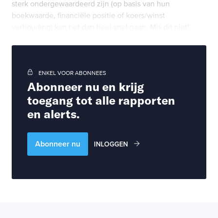
sterk ondergewaardeerd zijn (op basis van hun
boekwaarde, financiële positie of koers/winst
verhouding) kan het dan heel snel gaan. Mis dit niet!
ENKEL VOOR ABONNEES
Abonneer nu en krijg
toegang tot alle rapporten
en alerts.
Abonneer nu
INLOGGEN