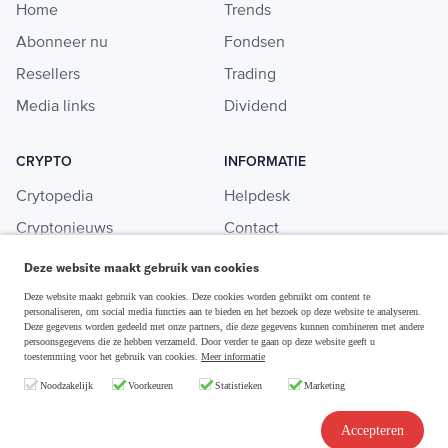
Home
Trends
Abonneer nu
Fondsen
Resellers
Trading
Media links
Dividend
CRYPTO
INFORMATIE
Crytopedia
Helpdesk
Cryptonieuws
Contact
Crypto koopgids
Adverteren
Deze website maakt gebruik van cookies
Investeren in crypto
Deze website maakt gebruik van cookies. Deze cookies worden gebruikt om content te
personaliseren, om social media functies aan te bieden en het bezoek op deze website te analyseren.
Deze gegevens worden gedeeld met onze partners, die deze gegevens kunnen combineren met andere
persoonsgegevens die ze hebben verzameld. Door verder te gaan op deze website geeft u
toestemming voor het gebruik van cookies.
Meer informatie
Disclaimer & Privacy
Noodzakelijk
Voorkeuren
Statistieken
Marketing
Algemene Voorwaarden
Copyright © 2026 Slim Beleggen
Accepteren