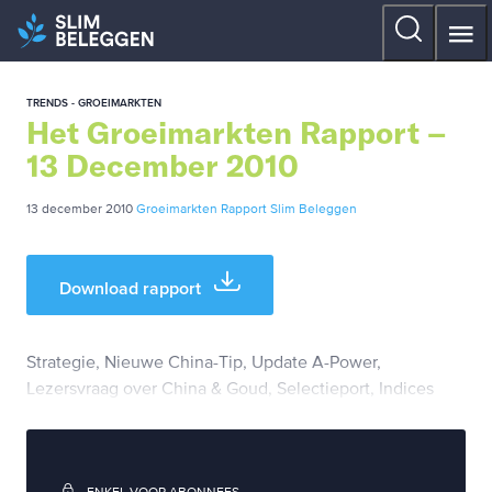
TRENDS - GROEIMARKTEN
Het Groeimarkten Rapport –
13 December 2010
13 december 2010
Groeimarkten Rapport
Slim Beleggen
Download rapport
Strategie, Nieuwe China-Tip, Update A-Power,
Lezersvraag over China & Goud, Selectieport, Indices