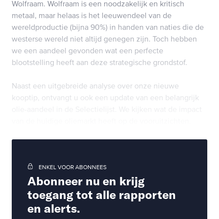
Wolfraam. Wolfraam is een noodzakelijk en kritisch
metaal, maar helaas is het leeuwendeel van de
wereldproductie (bijna 90%) in handen van naties die de
westerse wereld niet altijd genegen zijn. Toch hebben
we een aandeel gevonden wat een perfecte
blootstelling heeft aan deze strategische grondstof.
Naast een uitgebreide analyse over onze nieuwe
kooptip, ontvangt u ook een update van een belangrijk
olie-aandeel in de Selectielijst. We kijken wat de impact
van de huidige oliemarkt heeft op de vooruitzichten.
ENKEL VOOR ABONNEES
Abonneer nu en krijg
toegang tot alle rapporten
en alerts.