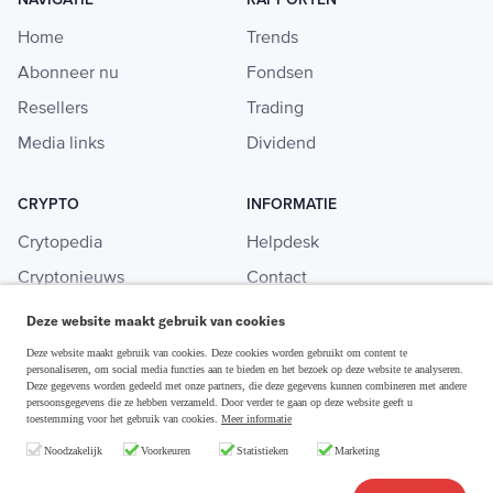
Home
Trends
Abonneer nu
Fondsen
Resellers
Trading
Media links
Dividend
CRYPTO
INFORMATIE
Crytopedia
Helpdesk
Cryptonieuws
Contact
Crypto koopgids
Adverteren
Deze website maakt gebruik van cookies
Investeren in crypto
Deze website maakt gebruik van cookies. Deze cookies worden gebruikt om content te
personaliseren, om social media functies aan te bieden en het bezoek op deze website te analyseren.
Deze gegevens worden gedeeld met onze partners, die deze gegevens kunnen combineren met andere
persoonsgegevens die ze hebben verzameld. Door verder te gaan op deze website geeft u
toestemming voor het gebruik van cookies.
Meer informatie
Disclaimer & Privacy
Noodzakelijk
Voorkeuren
Statistieken
Marketing
Algemene Voorwaarden