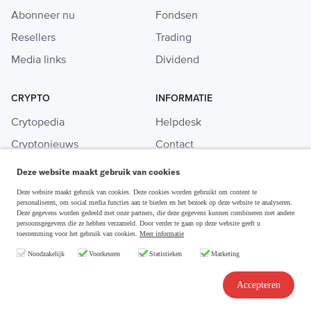
Abonneer nu
Fondsen
Resellers
Trading
Media links
Dividend
CRYPTO
INFORMATIE
Crytopedia
Helpdesk
Cryptonieuws
Contact
Crypto koopgids
Adverteren
Deze website maakt gebruik van cookies
Investeren in crypto
Deze website maakt gebruik van cookies. Deze cookies worden gebruikt om content te
personaliseren, om social media functies aan te bieden en het bezoek op deze website te analyseren.
Deze gegevens worden gedeeld met onze partners, die deze gegevens kunnen combineren met andere
persoonsgegevens die ze hebben verzameld. Door verder te gaan op deze website geeft u
toestemming voor het gebruik van cookies.
Meer informatie
Disclaimer & Privacy
Noodzakelijk
Voorkeuren
Statistieken
Marketing
Algemene Voorwaarden
Copyright © 2026 Slim Beleggen
Accepteren