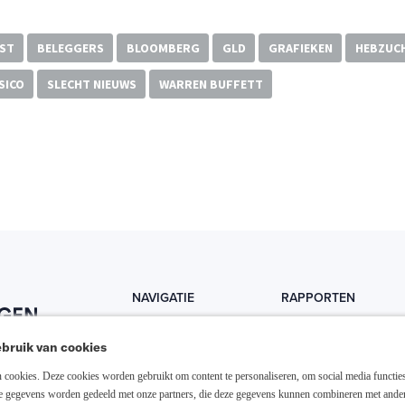
ST
BELEGGERS
BLOOMBERG
GLD
GRAFIEKEN
HEBZUC
SICO
SLECHT NIEUWS
WARREN BUFFETT
NAVIGATIE
RAPPORTEN
Home
Trends
bruik van cookies
Abonneer nu
Fondsen
cookies. Deze cookies worden gebruikt om content te personaliseren, om social media functies
Resellers
Trading
ze gegevens worden gedeeld met onze partners, die deze gegevens kunnen combineren met ande