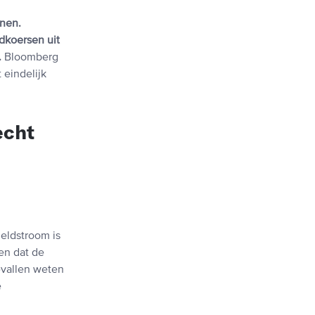
onen.
dkoersen uit
.
Bloomberg
 eindelijk
echt
eldstroom is
en dat de
evallen weten
e