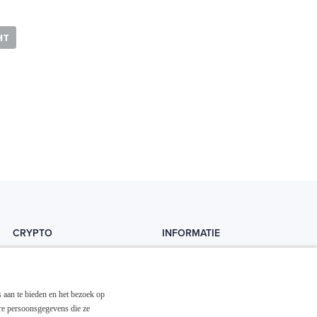
HT
CRYPTO
INFORMATIE
Crytopedia
Helpdesk
Cryptonieuws
Contact
 aan te bieden en het bezoek op
Crypto koopgids
Adverteren
re persoonsgegevens die ze