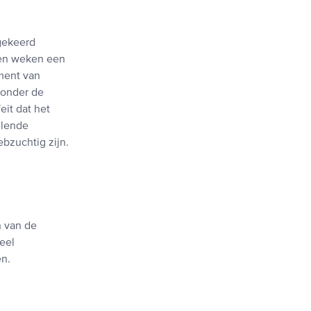
gekeerd
open weken een
ment van
 onder de
it dat het
llende
ebzuchtig zijn.
n van de
veel
en.