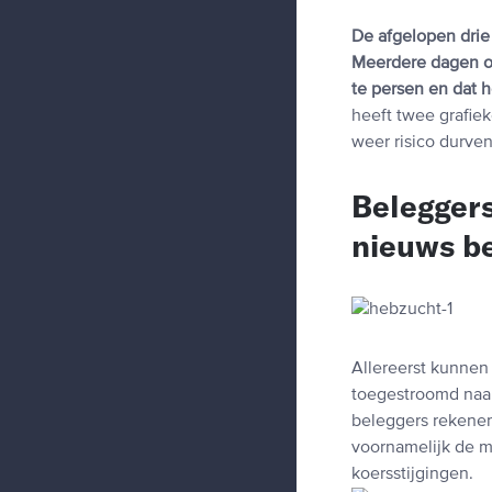
De afgelopen drie
Meerdere dagen op
te persen en dat 
heeft twee grafie
weer risico durve
Beleggers
nieuws b
Allereerst kunnen
toegestroomd naar 
beleggers rekenen
voornamelijk de m
koersstijgingen.