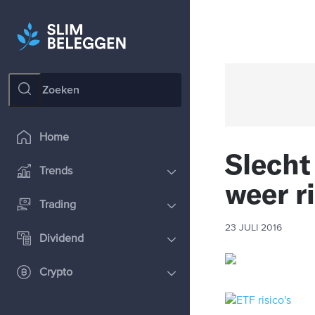
Home
Slecht
Trends
weer r
Trading
23 JULI 2016
Dividend
Crypto