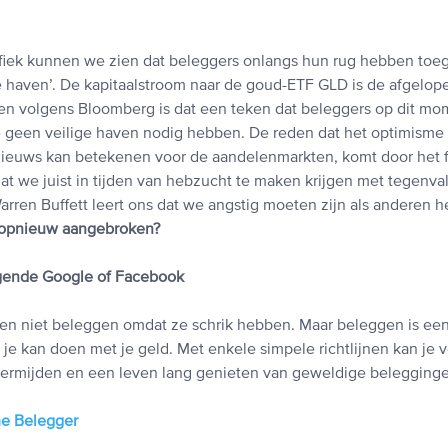
fiek kunnen we zien dat beleggers onlangs hun rug hebben toe
ige haven’. De kapitaalstroom naar de goud-ETF GLD is de afgel
en volgens Bloomberg is dat een teken dat beleggers op dit mo
e geen veilige haven nodig hebben. De reden dat het optimisme
nieuws kan betekenen voor de aandelenmarkten, komt door het fe
dat we juist in tijden van hebzucht te maken krijgen met tegenva
arren Buffett leert ons dat we angstig moeten zijn als anderen h
 opnieuw aangebroken?
lgende Google of Facebook
n niet beleggen omdat ze schrik hebben. Maar beleggen is ee
 je kan doen met je geld. Met enkele simpele richtlijnen kan je 
ermijden en een leven lang genieten van geweldige belegging
me Belegger