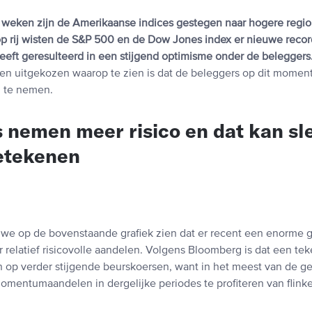
 weken zijn de Amerikaanse indices gestegen naar hogere regi
 rij wisten de S&P 500 en de Dow Jones index er nieuwe recor
heeft geresulteerd in een stijgend optimisme onder de beleggers
ken uitgekozen waarop te zien is dat de beleggers op dit moment
n te nemen.
 nemen meer risico en dat kan sl
etekenen
 we op de bovenstaande grafiek zien dat er recent een enorme g
relatief risicovolle aandelen. Volgens Bloomberg is dat een tek
 op verder stijgende beurskoersen, want in het meest van de g
omentumaandelen in dergelijke periodes te profiteren van flink