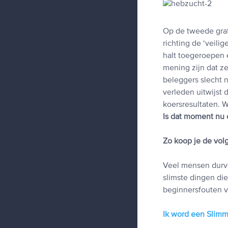
Op de tweede gra
richting de ‘veil
halt toegeroepen 
mening zijn dat z
beleggers slecht 
verleden uitwijst 
koersresultaten. W
Is dat moment nu
Zo koop je de vo
Veel mensen durve
slimste dingen die
beginnersfouten v
Ik word een Slim