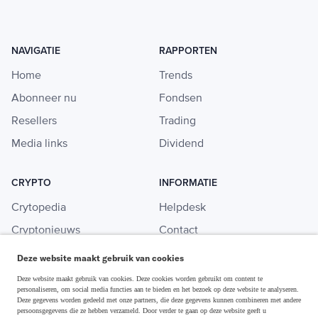
NAVIGATIE
RAPPORTEN
Home
Trends
Abonneer nu
Fondsen
Resellers
Trading
Media links
Dividend
CRYPTO
INFORMATIE
Crytopedia
Helpdesk
Cryptonieuws
Contact
Crypto koopgids
Adverteren
Deze website maakt gebruik van cookies
Investeren in crypto
Deze website maakt gebruik van cookies. Deze cookies worden gebruikt om content te
personaliseren, om social media functies aan te bieden en het bezoek op deze website te analyseren.
Deze gegevens worden gedeeld met onze partners, die deze gegevens kunnen combineren met andere
persoonsgegevens die ze hebben verzameld. Door verder te gaan op deze website geeft u