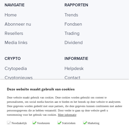
NAVIGATIE
RAPPORTEN
Home
Trends
Abonneer nu
Fondsen
Resellers
Trading
Media links
Dividend
CRYPTO
INFORMATIE
Crytopedia
Helpdesk
Cryptonieuws
Contact
Crypto koopgids
Adverteren
Deze website maakt gebruik van cookies
Investeren in crypto
Deze website maakt gebruik van cookies. Deze cookies worden gebruikt om content te
personaliseren, om social media functies aan te bieden en het bezoek op deze website te analyseren.
Deze gegevens worden gedeeld met onze partners, die deze gegevens kunnen combineren met andere
persoonsgegevens die ze hebben verzameld. Door verder te gaan op deze website geeft u
toestemming voor het gebruik van cookies.
Meer informatie
Disclaimer & Privacy
Noodzakelijk
Voorkeuren
Statistieken
Marketing
Algemene Voorwaarden