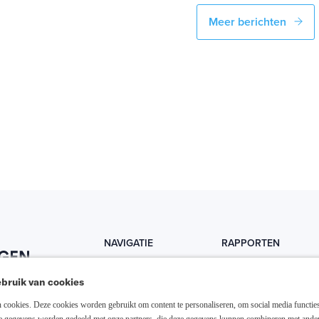
Meer berichten
NAVIGATIE
RAPPORTEN
Home
Trends
bruik van cookies
Abonneer nu
Fondsen
cookies. Deze cookies worden gebruikt om content te personaliseren, om social media functies
Resellers
Trading