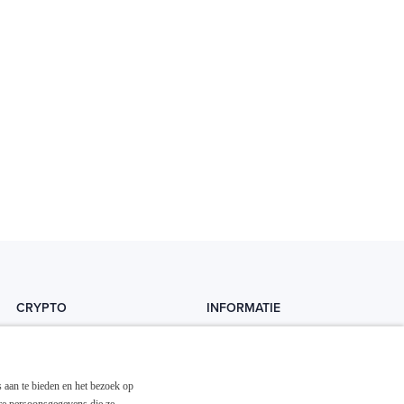
CRYPTO
INFORMATIE
Crytopedia
Helpdesk
Cryptonieuws
Contact
 aan te bieden en het bezoek op
Crypto koopgids
Adverteren