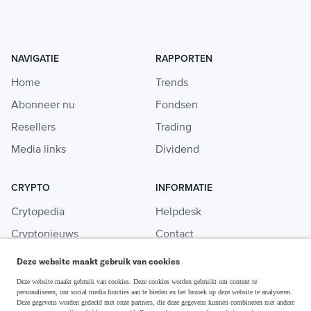
NAVIGATIE
RAPPORTEN
Home
Trends
Abonneer nu
Fondsen
Resellers
Trading
Media links
Dividend
CRYPTO
INFORMATIE
Crytopedia
Helpdesk
Cryptonieuws
Contact
Crypto koopgids
Adverteren
Deze website maakt gebruik van cookies
Investeren in crypto
Deze website maakt gebruik van cookies. Deze cookies worden gebruikt om content te
personaliseren, om social media functies aan te bieden en het bezoek op deze website te analyseren.
Deze gegevens worden gedeeld met onze partners, die deze gegevens kunnen combineren met andere