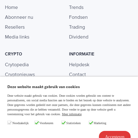
Home
Trends
Abonneer nu
Fondsen
Resellers
Trading
Media links
Dividend
CRYPTO
INFORMATIE
Crytopedia
Helpdesk
Cryptonieuws
Contact
Crypto koopgids
Adverteren
Deze website maakt gebruik van cookies
Investeren in crypto
Deze website maakt gebruik van cookies. Deze cookies worden gebruikt om content te
personaliseren, om social media functies aan te bieden en het bezoek op deze website te analyseren.
Deze gegevens worden gedeeld met onze partners, die deze gegevens kunnen combineren met andere
persoonsgegevens die ze hebben verzameld. Door verder te gaan op deze website geeft u
toestemming voor het gebruik van cookies.
Meer informatie
Disclaimer & Privacy
Noodzakelijk
Voorkeuren
Statistieken
Marketing
Algemene Voorwaarden
Copyright © 2026 Slim Beleggen
Accepteren