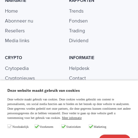
NAVIGATIE
RAPPORTEN
Home
Trends
Abonneer nu
Fondsen
Resellers
Trading
Media links
Dividend
CRYPTO
INFORMATIE
Crytopedia
Helpdesk
Cryptonieuws
Contact
Crypto koopgids
Adverteren
Deze website maakt gebruik van cookies
Investeren in crypto
Deze website maakt gebruik van cookies. Deze cookies worden gebruikt om content te
personaliseren, om social media functies aan te bieden en het bezoek op deze website te analyseren.
Deze gegevens worden gedeeld met onze partners, die deze gegevens kunnen combineren met andere
persoonsgegevens die ze hebben verzameld. Door verder te gaan op deze website geeft u
toestemming voor het gebruik van cookies.
Meer informatie
Disclaimer & Privacy
Noodzakelijk
Voorkeuren
Statistieken
Marketing
Algemene Voorwaarden