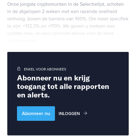
Onze jongste cryptomunten in de Selectielijst, schoten
in de afgelopen 2 weken met een razende snelheid
omhoog, boven de barrière van 100%. Om meer specifiek
te zijn: +132,5% en +179%. We geven u meteen een
update mee, en een concreet advies voor de twee
cryptomunten.
ENKEL VOOR ABONNEES
Abonneer nu en krijg
toegang tot alle rapporten
en alerts.
Abonneer nu
INLOGGEN