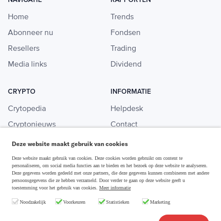
Home
Trends
Abonneer nu
Fondsen
Resellers
Trading
Media links
Dividend
CRYPTO
INFORMATIE
Crytopedia
Helpdesk
Cryptonieuws
Contact
Crypto koopgids
Adverteren
Deze website maakt gebruik van cookies
Investeren in crypto
Deze website maakt gebruik van cookies. Deze cookies worden gebruikt om content te
personaliseren, om social media functies aan te bieden en het bezoek op deze website te analyseren.
Deze gegevens worden gedeeld met onze partners, die deze gegevens kunnen combineren met andere
persoonsgegevens die ze hebben verzameld. Door verder te gaan op deze website geeft u
toestemming voor het gebruik van cookies.
Meer informatie
Disclaimer & Privacy
Noodzakelijk
Voorkeuren
Statistieken
Marketing
Algemene Voorwaarden