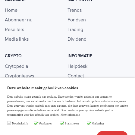
Home
Trends
Abonneer nu
Fondsen
Resellers
Trading
Media links
Dividend
CRYPTO
INFORMATIE
Crytopedia
Helpdesk
Cryptonieuws
Contact
Crypto koopgids
Adverteren
Deze website maakt gebruik van cookies
Investeren in crypto
Deze website maakt gebruik van cookies. Deze cookies worden gebruikt om content te
personaliseren, om social media functies aan te bieden en het bezoek op deze website te analyseren.
Deze gegevens worden gedeeld met onze partners, die deze gegevens kunnen combineren met andere
persoonsgegevens die ze hebben verzameld. Door verder te gaan op deze website geeft u
toestemming voor het gebruik van cookies.
Meer informatie
Disclaimer & Privacy
Noodzakelijk
Voorkeuren
Statistieken
Marketing
Algemene Voorwaarden