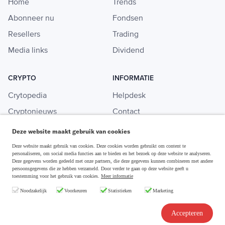
Home
Trends
Abonneer nu
Fondsen
Resellers
Trading
Media links
Dividend
CRYPTO
INFORMATIE
Crytopedia
Helpdesk
Cryptonieuws
Contact
Crypto koopgids
Adverteren
Deze website maakt gebruik van cookies
Investeren in crypto
Deze website maakt gebruik van cookies. Deze cookies worden gebruikt om content te
personaliseren, om social media functies aan te bieden en het bezoek op deze website te analyseren.
Deze gegevens worden gedeeld met onze partners, die deze gegevens kunnen combineren met andere
persoonsgegevens die ze hebben verzameld. Door verder te gaan op deze website geeft u
toestemming voor het gebruik van cookies.
Meer informatie
Disclaimer & Privacy
Noodzakelijk
Voorkeuren
Statistieken
Marketing
Algemene Voorwaarden
Copyright © 2026 Slim Beleggen
Accepteren