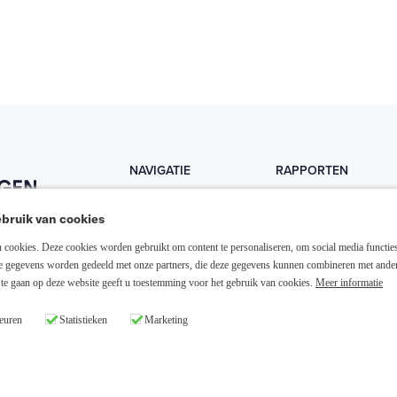
NAVIGATIE
RAPPORTEN
Home
Trends
bruik van cookies
Abonneer nu
Fondsen
cookies. Deze cookies worden gebruikt om content te personaliseren, om social media functies
Resellers
Trading
ze gegevens worden gedeeld met onze partners, die deze gegevens kunnen combineren met ande
te gaan op deze website geeft u toestemming voor het gebruik van cookies.
Meer informatie
Media links
Dividend
euren
Statistieken
Marketing
26 Slim Beleggen