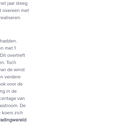
het jaar steeg
et overeen met
ealiseren.
 hadden.
en met 1
it overtreft
en. Toch
van de winst
en verdere
ok voor de
ing in de
rcentage van
kasstroom. De
 koers zich
tradingwereld