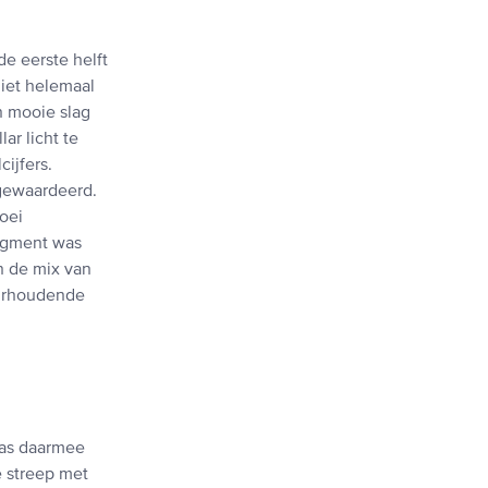
de eerste helft
niet helemaal
n mooie slag
ar licht te
ijfers.
rgewaardeerd.
oei
egment was
n de mix van
uurhoudende
was daarmee
e streep met