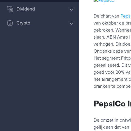
Dividend
De chart van
Peps
Crypto
van oktober de pre
gebroken. Wanneer
slaan. ABN Amro is
verhogen. Dit doen
Ondanks deze verh
Het segment Frito
gerealiseerd. Di
goed voor 20% van
het arrangement 
dranken te compe
PepsiCo i
De omzet in ontw
gelijk aan dat van