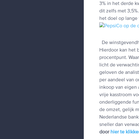
3% in het derde kw
dit zelfs met 3,5
het doel op lange
De winstgevendhe
Hierdoor kan het 
procentpunt. Waar
licht de verwacht
geloven de analis
per aandeel van o
inkoop van eigen
vrije kasstroom voo
onderliggende fun
de omzet, gelijk 
Nederlandse bank h
sneller dan verwac
door
hier te klikk