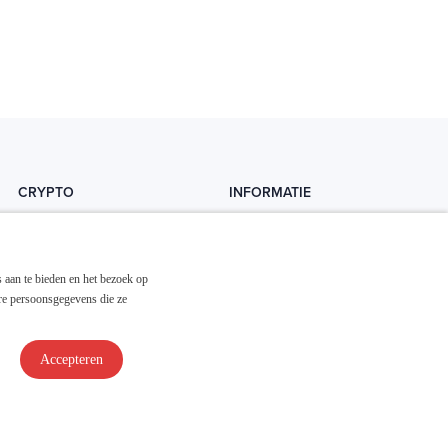
CRYPTO
INFORMATIE
Crytopedia
Helpdesk
Cryptonieuws
Contact
 aan te bieden en het bezoek op
Crypto koopgids
Adverteren
re persoonsgegevens die ze
Investeren in crypto
Accepteren
Disclaimer & Privacy
Algemene Voorwaarden