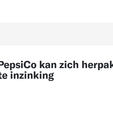
PepsiCo kan zich herpa
te inzinking
4