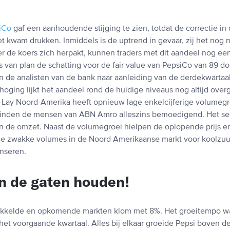
iCo
gaf een aanhoudende stijging te zien, totdat de correctie in 
t kwam drukken. Inmiddels is de uptrend in gevaar, zij het nog 
 de koers zich herpakt, kunnen traders met dit aandeel nog ee
 van plan de schatting voor de fair value van PepsiCo van 89 doll
 de analisten van de bank naar aanleiding van de derdekwartaalc
oging lijkt het aandeel rond de huidige niveaus nog altijd ove
-Lay Noord-Amerika heeft opnieuw lage enkelcijferige volumegr
t vinden de mensen van ABN Amro alleszins bemoedigend. Het s
 de omzet. Naast de volumegroei hielpen de oplopende prijs e
de zwakke volumes in de Noord Amerikaanse markt voor koolz
nseren.
n de gaten houden!
ikkelde en opkomende markten klom met 8%. Het groeitempo 
 het voorgaande kwartaal. Alles bij elkaar groeide Pepsi boven d