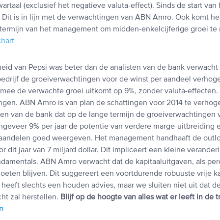
artaal (exclusief het negatieve valuta-effect). Sinds de start van 
%. Dit is in lijn met de verwachtingen van ABN Amro. Ook komt h
 termijn van het management om midden-enkelcijferige groei te r
id van Pepsi was beter dan de analisten van de bank verwacht
bedrijf de groeiverwachtingen voor de winst per aandeel verhog
mee de verwachte groei uitkomt op 9%, zonder valuta-effecten. D
ingen. ABN Amro is van plan de schattingen voor 2014 te verhog
ten van de bank dat op de lange termijn de groeiverwachtingen 
ngeveer 9% per jaar de potentie van verdere marge-uitbreiding 
 aandelen goed weergeven. Het management handhaaft de outlo
r dit jaar van 7 miljard dollar. Dit impliceert een kleine verander
damentals. ABN Amro verwacht dat de kapitaaluitgaven, als pe
moeten blijven. Dit suggereert een voortdurende robuuste vrije 
eeft slechts een houden advies, maar we sluiten niet uit dat de
ht zal herstellen.
Blijf op de hoogte van alles wat er leeft in de 
en