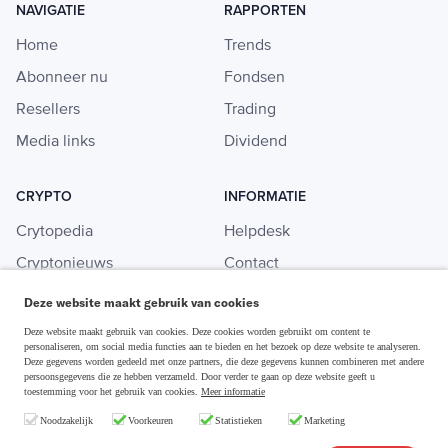
NAVIGATIE
RAPPORTEN
Home
Trends
Abonneer nu
Fondsen
Resellers
Trading
Media links
Dividend
CRYPTO
INFORMATIE
Crytopedia
Helpdesk
Cryptonieuws
Contact
Crypto koopgids
Adverteren
Deze website maakt gebruik van cookies
Investeren in crypto
Deze website maakt gebruik van cookies. Deze cookies worden gebruikt om content te
personaliseren, om social media functies aan te bieden en het bezoek op deze website te analyseren.
Deze gegevens worden gedeeld met onze partners, die deze gegevens kunnen combineren met andere
persoonsgegevens die ze hebben verzameld. Door verder te gaan op deze website geeft u
toestemming voor het gebruik van cookies.
Meer informatie
Disclaimer & Privacy
Noodzakelijk
Voorkeuren
Statistieken
Marketing
Algemene Voorwaarden