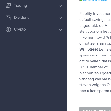
Trading
Fidelity Investme
Dividend
default savings ra
uitgedrukt: de A
Crypto
stelt voor om het 
inkomen, tov 3 % 
dringt zelfs aan o
Wall Street
Een sle
sparen voor hun p
gat te vallen dat 
U.S. Chamber of C
plannen zou goed 
vandaag kan via h
steven volgens O’
hoe u kan sparen
401(K) RETIREME