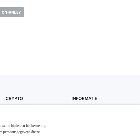
 O'HANLEY
CRYPTO
INFORMATIE
Crytopedia
Helpdesk
Cryptonieuws
Contact
 aan te bieden en het bezoek op
Crypto koopgids
Adverteren
re persoonsgegevens die ze
Investeren in crypto