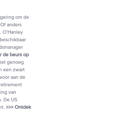
egering om de
 Of anders
. O’Hanley
 beschikbaar
ndsmanager
r de beurs op
niet genoeg
n een zwart
 voor aan de
retirement
king van
n. De US
rt.
>>> Ontdek