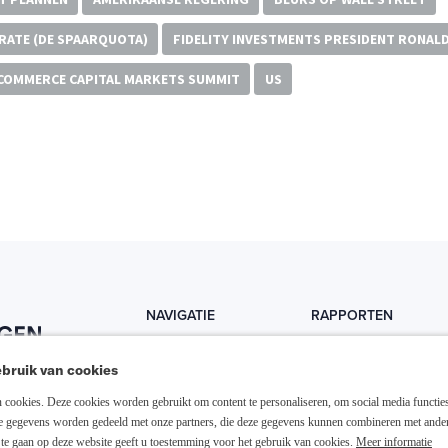
 RATE (DE SPAARQUOTA)
FIDELITY INVESTMENTS PRESIDENT RONALD
 COMMERCE CAPITAL MARKETS SUMMIT
US
NAVIGATIE
RAPPORTEN
Home
Trends
bruik van cookies
Abonneer nu
Fondsen
cookies. Deze cookies worden gebruikt om content te personaliseren, om social media functies
Resellers
Trading
ze gegevens worden gedeeld met onze partners, die deze gegevens kunnen combineren met ande
te gaan op deze website geeft u toestemming voor het gebruik van cookies.
Meer informatie
Media links
Dividend