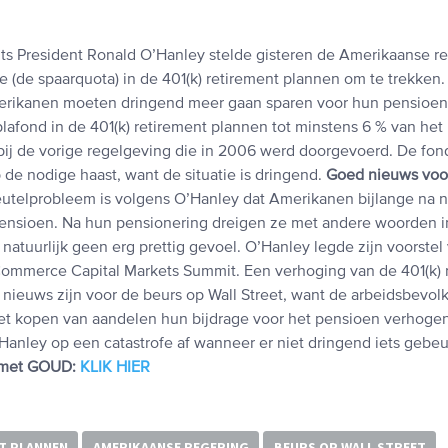
nts President Ronald O’Hanley stelde gisteren de Amerikaanse r
te (de spaarquota) in de 401(k) retirement plannen om te trekken.
merikanen moeten dringend meer gaan sparen voor hun pensioen
plafond in de 401(k) retirement plannen tot minstens 6 % van het
bij de vorige regelgeving die in 2006 werd doorgevoerd. De fo
p de nodige haast, want de situatie is dringend.
Goed nieuws voo
utelprobleem is volgens O’Hanley dat Amerikanen bijlange na 
ensioen. Na hun pensionering dreigen ze met andere woorden i
is natuurlijk geen erg prettig gevoel. O’Hanley legde zijn voorstel
ommerce Capital Markets Summit. Een verhoging van de 401(k) 
nieuws zijn voor de beurs op Wall Street, want de arbeidsbevol
et kopen van aandelen hun bijdrage voor het pensioen verhoge
Hanley op een catastrofe af wanneer er niet dringend iets gebeu
 met GOUD:
KLIK HIER
NT PLANNEN
AMERIKAANSE REGERING
BEURS OP WALL STREET