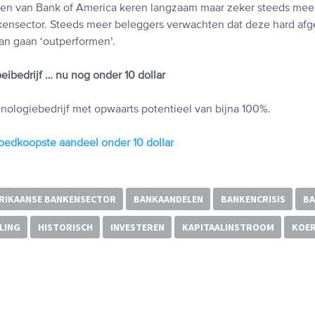
ten van Bank of America keren langzaam maar zeker steeds mee
kensector. Steeds meer beleggers verwachten dat deze hard afge
an gaan ‘outperformen’.
ibedrijf … nu nog onder 10 dollar
nologiebedrijf met opwaarts potentieel van bijna 100%.
oedkoopste aandeel onder 10 dollar
RIKAANSE BANKENSECTOR
BANKAANDELEN
BANKENCRISIS
BA
LING
HISTORISCH
INVESTEREN
KAPITAALINSTROOM
KOER