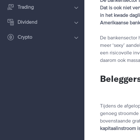
De bankensector s
Trading
Dat is ook niet ver
in het kwade dagl
Dividend
Amerikaanse bank
Crypto
De bankensector h
meer ‘sexy’ aande
een risicovolle in
daarom ook massa
Belegger
Tijdens de afgelo
genoeg stroomde e
bovenstaande grafi
kapitaalinstroom is