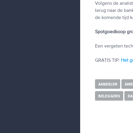
Volgens de analis
terug naar de ban
de komende tijd k
Spotgoedkoop groe
Een vergeten tech
GRATIS TIP:
Het g
AANDELEN
AME
BELEGGERS
DA