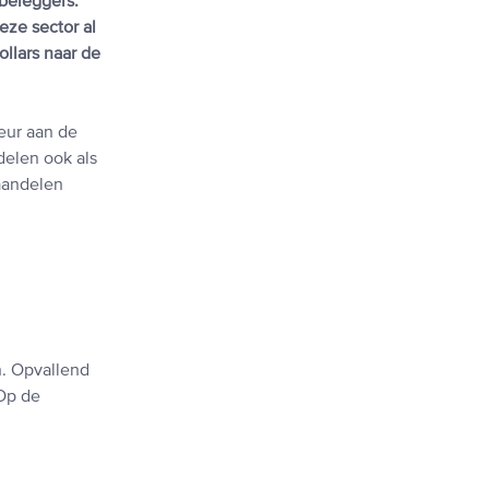
beleggers.
deze sector al
llars naar de
eur aan de
delen ook als
kaandelen
n. Opvallend
 Op de