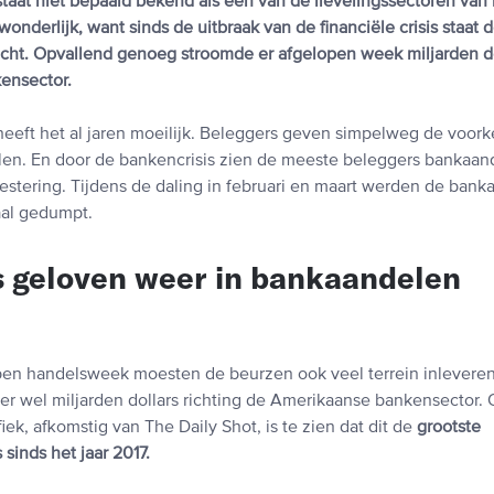
taat niet bepaald bekend als een van de lievelingssectoren van 
wonderlijk, want sinds de uitbraak van de financiële crisis staat 
icht. Opvallend genoeg stroomde er afgelopen week miljarden do
ensector.
eeft het al jaren moeilijk. Beleggers geven simpelweg de voork
len. En door de bankencrisis zien de meeste beleggers bankaan
vestering. Tijdens de daling in februari en maart werden de ban
al gedumpt.
s geloven weer in bankaandelen
pen handelsweek moesten de beurzen ook veel terrein inlevere
r wel miljarden dollars richting de Amerikaanse bankensector.
ek, afkomstig van The Daily Shot, is te zien dat dit de
grootste
 sinds het jaar 2017.