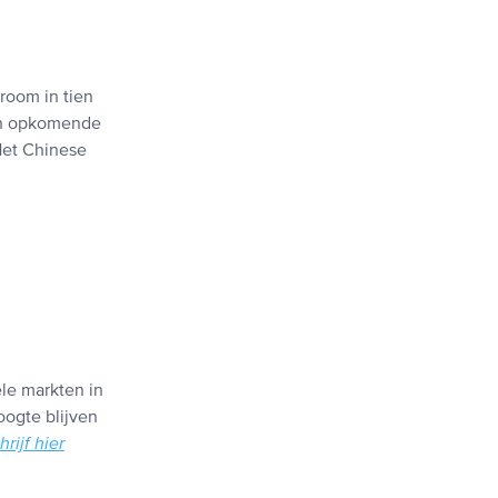
room in tien
van opkomende
Het Chinese
ële markten in
oogte blijven
hrijf hier