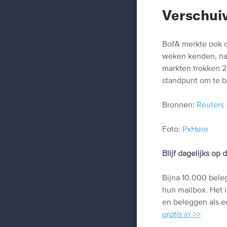
Verschui
BofA merkte ook o
weken kenden, nam
markten trokken 2,
standpunt om te bl
Bronnen:
Reuters
Foto:
PxHere
Blijf dagelijks op
Bijna 10.000 beleg
hun mailbox. Het i
en beleggen als ee
gratis in >>