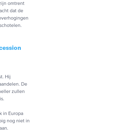
zijn omtrent
acht dat de
teverhogingen
schotelen.
ecession
t. Hij
 aandelen. De
ller zullen
s.
k in Europa
ig nog niet in
aan.