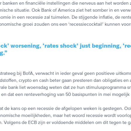
r banken en financiële instellingen die nerveus aan het worden 
ische situatie. Ook Bank of America ziet het somber in en verw
mie in een recessie zal tuimelen. De stijgende inflatie, de ren
onomische groei zouden ons een ‘recessiecocktail’ kunnen voor
ock’ worsening, ‘rates shock’ just beginning, ‘r
g.
strateeg bij BofA, verwacht in ieder geval geen positieve uitkoms
dstoffen, crypto en cash beter gaan presteren dan obligaties en
ale bank liet woensdag weten dat ze hun stimulusprogramma sne
n dat een renteverhoging van 50 basispunten in mei mogelijk i
at de kans op een recessie de afgelopen weken is gestegen. Oo
omische moeilijkheden, maar het woord recessie wordt voorlop
 Volgens de ECB zijn er voldoende middelen om dit tegen te g