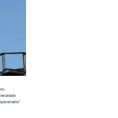
ro-
recessie
mpscenario’