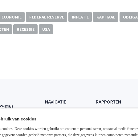
ECONOMIE
FEDERAL RESERVE
INFLATIE
KAPITAAL
OBLIGA
KTEN
RECESSIE
USA
NAVIGATIE
RAPPORTEN
Home
Trends
bruik van cookies
Abonneer nu
Fondsen
cookies. Deze cookies worden gebruikt om content te personaliseren, om social media functies
Resellers
Trading
ze gegevens worden gedeeld met onze partners, die deze gegevens kunnen combineren met ande