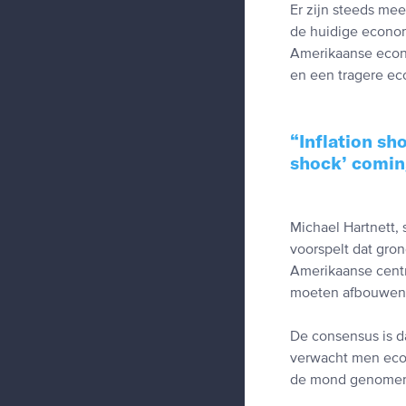
Er zijn steeds mee
de huidige econom
Amerikaanse econo
en een tragere ec
Inflation sh
shock’ comin
Michael Hartnett, 
voorspelt dat gron
Amerikaanse centr
moeten afbouwen e
De consensus is d
verwacht men econ
de mond genomen.