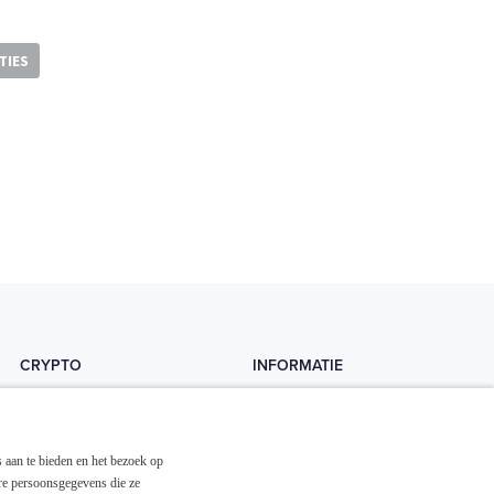
TIES
CRYPTO
INFORMATIE
Crytopedia
Helpdesk
Cryptonieuws
Contact
 aan te bieden en het bezoek op
Crypto koopgids
Adverteren
re persoonsgegevens die ze