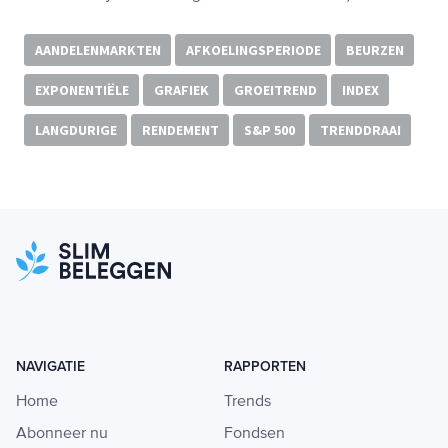
AANDELENMARKTEN
AFKOELINGSPERIODE
BEURZEN
EXPONENTIËLE
GRAFIEK
GROEITREND
INDEX
LANGDURIGE
RENDEMENT
S&P 500
TRENDDRAAI
NAVIGATIE
RAPPORTEN
Home
Trends
Abonneer nu
Fondsen