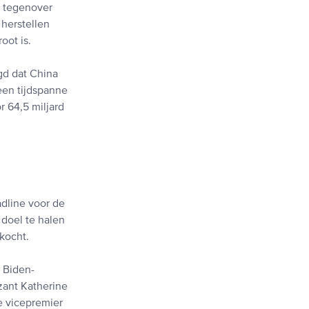
g tegenover
herstellen
oot is.
gd dat China
een tijdspanne
r 64,5 miljard
adline voor de
 doel te halen
kocht.
 Biden-
zant Katherine
e vicepremier