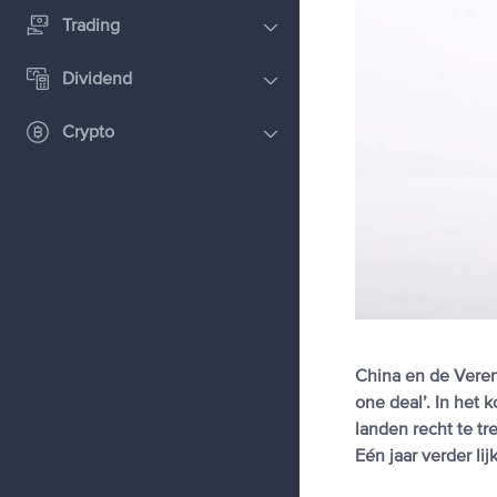
Trading
Dividend
Crypto
China en de Veren
one deal’. In het
landen recht te t
Eén jaar verder li