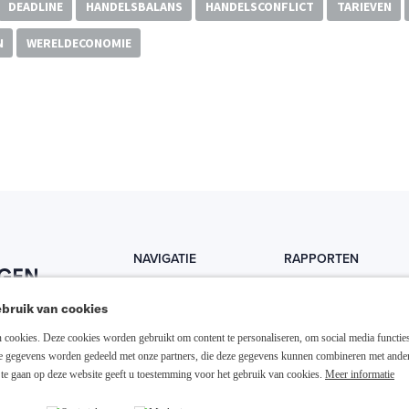
DEADLINE
HANDELSBALANS
HANDELSCONFLICT
TARIEVEN
N
WERELDECONOMIE
NAVIGATIE
RAPPORTEN
Home
Trends
bruik van cookies
Abonneer nu
Fondsen
cookies. Deze cookies worden gebruikt om content te personaliseren, om social media functies
Resellers
Trading
ze gegevens worden gedeeld met onze partners, die deze gegevens kunnen combineren met ande
te gaan op deze website geeft u toestemming voor het gebruik van cookies.
Meer informatie
Media links
Dividend