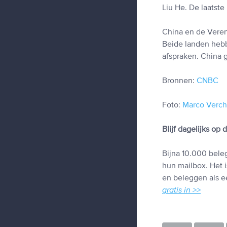
Liu He. De laatste
China en de Vereni
Beide landen hebbe
afspraken. China g
Bronnen:
CNBC
Foto:
Marco Verch
Blijf dagelijks op
Bijna 10.000 beleg
hun mailbox. Het i
en beleggen als ee
gratis in >>