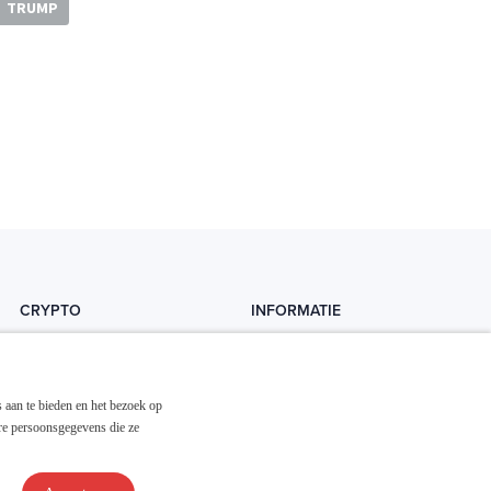
TRUMP
CRYPTO
INFORMATIE
Crytopedia
Helpdesk
Cryptonieuws
Contact
 aan te bieden en het bezoek op
Crypto koopgids
Adverteren
re persoonsgegevens die ze
Investeren in crypto