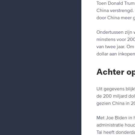
Toen Donald Trump
China verstrengd.
door China meer g
Ondertussen zijn 
minstens voor 200
van twee jaar. Om
dollar aan inkopen
Achter o
Uit gegevens blijk
de 200 miljard dol
gezien China in 2
Met Joe Biden in 
administratie hou
Tai heeft donderd