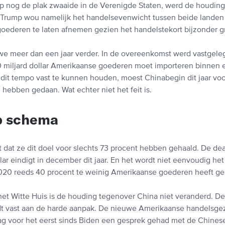
 nog de plak zwaaide in de Verenigde Staten, werd de houdin
 Trump wou namelijk het handelsevenwicht tussen beide landen 
oederen te laten afnemen gezien het handelstekort bijzonder gr
we meer dan een jaar verder. In de overeenkomst werd vastgele
 miljard dollar Amerikaanse goederen moet importeren binnen 
 dit tempo vast te kunnen houden, moest Chinabegin dit jaar voo
 hebben gedaan. Wat echter niet het feit is.
p schema
t dat ze dit doel voor slechts 73 procent hebben gehaald. De de
lar eindigt in december dit jaar. En het wordt niet eenvoudig het
020 reeds 40 procent te weinig Amerikaanse goederen heeft ge
het Witte Huis is de houding tegenover China niet veranderd. De
dt vast aan de harde aanpak. De nieuwe Amerikaanse handelsge
ag voor het eerst sinds Biden een gesprek gehad met de Chines