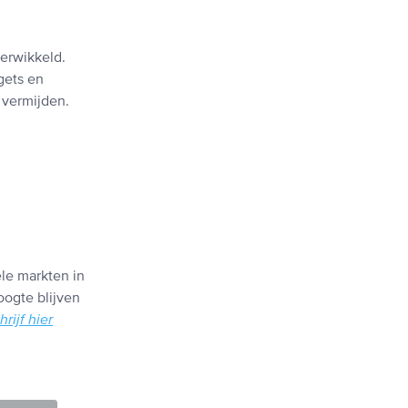
verwikkeld.
gets en
 vermijden.
ële markten in
oogte blijven
hrijf hier