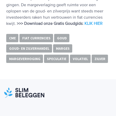
gingen. De margeverlaging geeft ruimte voor een
oplopen van de goud- en zilverprijs want steeds meer
investeerders raken hun vertrouwen in fiat currencies
kwijt.
>>> Download onze Gratis Goudgids:
KLIK HIER
CME
FIAT CURRENCIES
GOUD
GOUD- EN ZILVERHANDEL
MARGES
MARGEVERHOGING
SPECULATIE
VOLATIEL
ZILVER