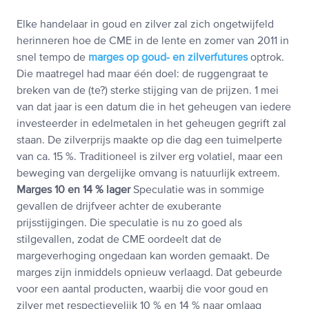
Elke handelaar in goud en zilver zal zich ongetwijfeld
herinneren hoe de CME in de lente en zomer van 2011 in
snel tempo de
marges op goud- en zilverfutures
optrok.
Die maatregel had maar één doel: de ruggengraat te
breken van de (te?) sterke stijging van de prijzen. 1 mei
van dat jaar is een datum die in het geheugen van iedere
investeerder in edelmetalen in het geheugen gegrift zal
staan. De zilverprijs maakte op die dag een tuimelperte
van ca. 15 %. Traditioneel is zilver erg volatiel, maar een
beweging van dergelijke omvang is natuurlijk extreem.
Marges 10 en 14 % lager
Speculatie was in sommige
gevallen de drijfveer achter de exuberante
prijsstijgingen. Die speculatie is nu zo goed als
stilgevallen, zodat de CME oordeelt dat de
margeverhoging ongedaan kan worden gemaakt. De
marges zijn inmiddels opnieuw verlaagd. Dat gebeurde
voor een aantal producten, waarbij die voor goud en
zilver met respectievelijk 10 % en 14 % naar omlaag