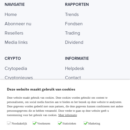
NAVIGATIE
RAPPORTEN
Home
Trends
Abonneer nu
Fondsen
Resellers
Trading
Media links
Dividend
CRYPTO
INFORMATIE
Crytopedia
Helpdesk
Cryptonieuws
Contact
Crypto koopgids
Adverteren
Deze website maakt gebruik van cookies
Investeren in crypto
Deze website maakt gebruik van cookies. Deze cookies worden gebruikt om content te
personaliseren, om social media functies aan te bieden en het bezoek op deze website te analyseren.
Deze gegevens worden gedeeld met onze partners, die deze gegevens kunnen combineren met andere
persoonsgegevens die ze hebben verzameld. Door verder te gaan op deze website geeft u
toestemming voor het gebruik van cookies.
Meer informatie
Disclaimer & Privacy
Noodzakelijk
Voorkeuren
Statistieken
Marketing
Algemene Voorwaarden