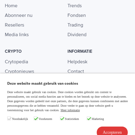
Home
Trends
Abonneer nu
Fondsen
Resellers
Trading
Media links
Dividend
CRYPTO
INFORMATIE
Crytopedia
Helpdesk
Cryptonieuws
Contact
Crypto koopgids
Adverteren
Deze website maakt gebruik van cookies
Investeren in crypto
Deze website maakt gebruik van cookies. Deze cookies worden gebruikt om content te
personaliseren, om social media functies aan te bieden en het bezoek op deze website te analyseren.
Deze gegevens worden gedeeld met onze partners, die deze gegevens kunnen combineren met andere
persoonsgegevens die ze hebben verzameld. Door verder te gaan op deze website geeft u
toestemming voor het gebruik van cookies.
Meer informatie
Disclaimer & Privacy
Noodzakelijk
Voorkeuren
Statistieken
Marketing
Algemene Voorwaarden
Copyright © 2026 Slim Beleggen
Accepteren