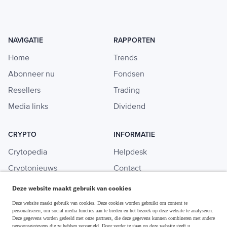
NAVIGATIE
RAPPORTEN
Home
Trends
Abonneer nu
Fondsen
Resellers
Trading
Media links
Dividend
CRYPTO
INFORMATIE
Crytopedia
Helpdesk
Cryptonieuws
Contact
Crypto koopgids
Adverteren
Deze website maakt gebruik van cookies
Investeren in crypto
Deze website maakt gebruik van cookies. Deze cookies worden gebruikt om content te
personaliseren, om social media functies aan te bieden en het bezoek op deze website te analyseren.
Deze gegevens worden gedeeld met onze partners, die deze gegevens kunnen combineren met andere
persoonsgegevens die ze hebben verzameld. Door verder te gaan op deze website geeft u