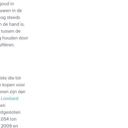
goud in
ouwen in de
nog steeds
n de hand is.
 tussen de
g houden door
ifiëren.
ste die tot
e kopen voor
nnen zijn dan
n
Lombard
ven
uitgesloten
1.054 ton
n 2009 en