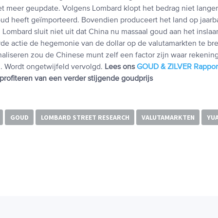
et meer geupdate. Volgens Lombard klopt het bedrag niet lange
oud heeft geïmporteerd. Bovendien produceert het land op jaarba
Lombard sluit niet uit dat China nu massaal goud aan het inslaan
de actie de hegemonie van de dollar op de valutamarkten te br
onaliseren zou de Chinese munt zelf een factor zijn waar rekeni
 Wordt ongetwijfeld vervolgd.
Lees ons
GOUD & ZILVER Rappor
profiteren van een verder stijgende goudprijs
GOUD
LOMBARD STREET RESEARCH
VALUTAMARKTEN
YU