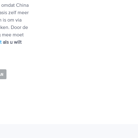
r omdat China
sis zelf meer
 is om via
eken. Door de
ng mee moet
t
als u wilt
AN