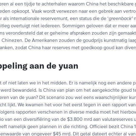
eren al een tijdje te achterhalen waarom China het beschikbare 
eden opkoopt. Vaak wordt verwezen naar een gebrek aan vertr
 als internationale reservemunt, een status die de ‘
greenback’
uitleg overtuigt niet iedereen. Sommigen geloven dat er meer aa
ns verondersteld dat er geheime afspraken zouden zijn gemaakt
 Chinezen. De Amerikanen zouden de goudprijs kunstmatig laa
anken, zodat China haar reserves met goedkoop goud kan divers
ppeling aan de yuan
pt of niet laten we in het midden. Er is namelijk nog een andere pi
 werd bewandeld. Is China van plan om het aangekochte goud t
seren van de yuan? Dit scenario zou wel eens waarschijnlijker ku
cht lijkt. We kwamen het voor het eerst tegen in een rapport va
Volgens rapporten verschenen in diverse media moet het hierbo
io van een diversifiëring van de $3.800 mrd aan valutareserves 
eft namelijk geen plannen in die richting. Officieel bezit China 
enwaarde van ongeveer $45 mrd. Dit getal dateert echter al va