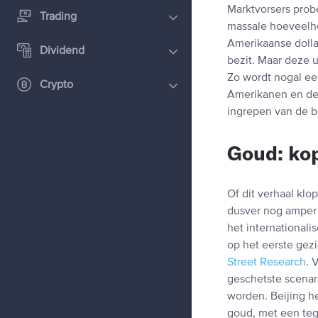
Marktvorsers prob
Trading
massale hoeveelh
Amerikaanse dollar
Dividend
bezit. Maar deze 
Zo wordt nogal ee
Crypto
Amerikanen en de
ingrepen van de b
Goud: ko
Of dit verhaal klo
dusver nog amper
het internationali
op het eerste gezi
Street Research
. 
geschetste scenar
worden. Beijing he
goud, met een teg