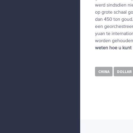
werd sindsdien ni
op grote schaal g
dan 450 ton goud. 
een georchestreer
yuan te internati
worden gehouden.
weten hoe u kunt 
CHINA
DOLLAR