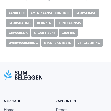
AANDELEN
AMERIKAANSE ECONOMIE
BEURSCRASH
BEURSDALING
BEURZEN
CORONACRISIS
GEVAARLIJK
GIGANTISCHE
GRAFIEK
OVERWAARDERING
RECORDKOERSEN
VERGELIJKING
NAVIGATIE
RAPPORTEN
Home
Trends