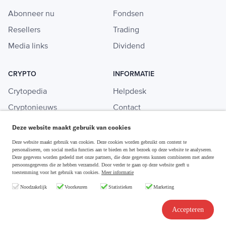
Abonneer nu
Fondsen
Resellers
Trading
Media links
Dividend
CRYPTO
INFORMATIE
Crytopedia
Helpdesk
Cryptonieuws
Contact
Crypto koopgids
Adverteren
Deze website maakt gebruik van cookies
Investeren in crypto
Deze website maakt gebruik van cookies. Deze cookies worden gebruikt om content te
personaliseren, om social media functies aan te bieden en het bezoek op deze website te analyseren.
Deze gegevens worden gedeeld met onze partners, die deze gegevens kunnen combineren met andere
persoonsgegevens die ze hebben verzameld. Door verder te gaan op deze website geeft u
toestemming voor het gebruik van cookies.
Meer informatie
Disclaimer & Privacy
Noodzakelijk
Voorkeuren
Statistieken
Marketing
Algemene Voorwaarden
Copyright © 2026 Slim Beleggen
Accepteren