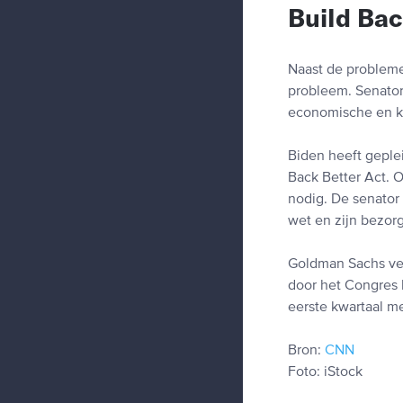
Build Bac
Naast de probleme
probleem. Senator
economische en kl
Biden heeft geple
Back Better Act. 
nodig. De senator 
wet en zijn bezorg
Goldman Sachs verk
door het Congres 
eerste kwartaal me
Bron:
CNN
Foto: iStock