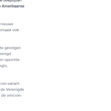
 olieprijzen
De Amerikaanse
n nieuwe
ernaast ook
ote gevolgen
renigd
en opzichte
egio,
ron-variant.
n de Verenigde
u de omicron-