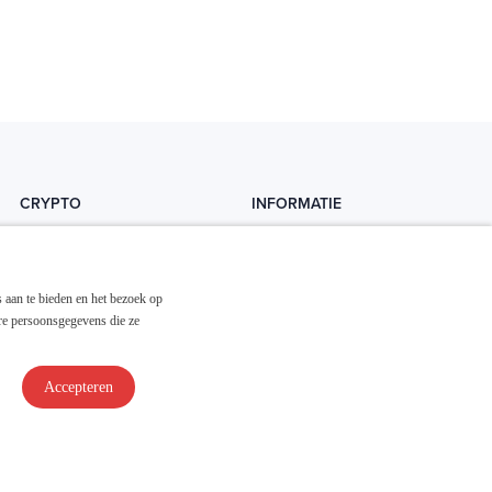
CRYPTO
INFORMATIE
Crytopedia
Helpdesk
Cryptonieuws
Contact
 aan te bieden en het bezoek op
Crypto koopgids
Adverteren
re persoonsgegevens die ze
Investeren in crypto
Accepteren
Disclaimer & Privacy
Algemene Voorwaarden