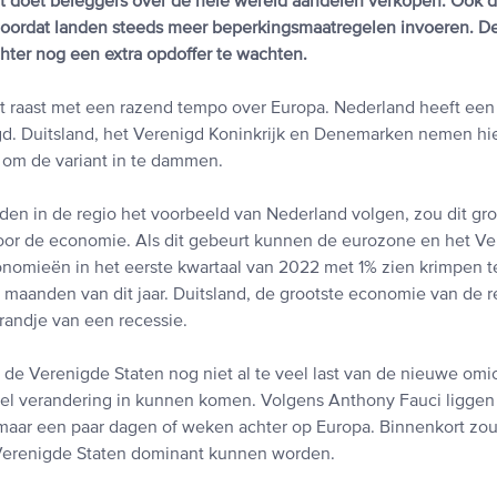
t doet beleggers over de hele wereld aandelen verkopen. Ook de
 doordat landen steeds meer beperkingsmaatregelen invoeren. 
hter nog een extra opdoffer te wachten.
t raast met een razend tempo over Europa. Nederland heeft ee
. Duitsland, het Verenigd Koninkrijk en Denemarken nemen hi
 om de variant in te dammen.
en in de regio het voorbeeld van Nederland volgen, zou dit gr
or de economie. Als dit gebeurt kunnen de eurozone en het Ve
onomieën in het eerste kwartaal van 2022 met 1% zien krimpen t
e maanden van dit jaar. Duitsland, de grootste economie van de r
randje van een recessie.
de Verenigde Staten nog niet al te veel last van de nieuwe omic
nel verandering in kunnen komen. Volgens Anthony Fauci ligge
maar een paar dagen of weken achter op Europa. Binnenkort zo
 Verenigde Staten dominant kunnen worden.