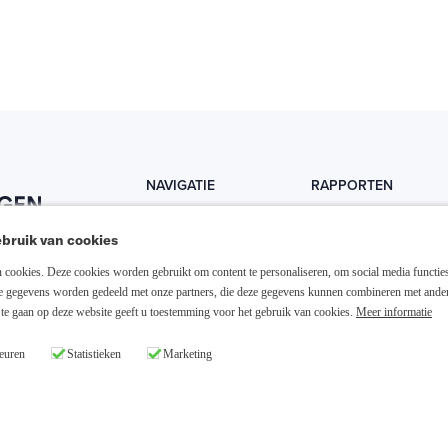
NAVIGATIE
RAPPORTEN
Home
Trends
bruik van cookies
Abonneer nu
Fondsen
cookies. Deze cookies worden gebruikt om content te personaliseren, om social media functies
Resellers
Trading
ze gegevens worden gedeeld met onze partners, die deze gegevens kunnen combineren met ande
te gaan op deze website geeft u toestemming voor het gebruik van cookies.
Meer informatie
Media links
Dividend
euren
Statistieken
Marketing
26 Slim Beleggen