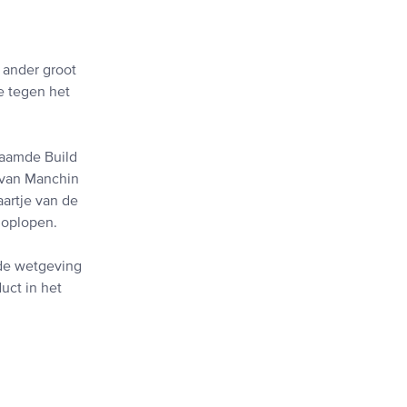
 ander groot
e tegen het
naamde Build
m van Manchin
aartje van de
 oplopen.
 de wetgeving
uct in het