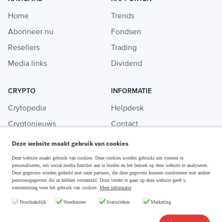
Home
Trends
Abonneer nu
Fondsen
Resellers
Trading
Media links
Dividend
CRYPTO
INFORMATIE
Crytopedia
Helpdesk
Cryptonieuws
Contact
Crypto koopgids
Adverteren
Deze website maakt gebruik van cookies
Investeren in crypto
Deze website maakt gebruik van cookies. Deze cookies worden gebruikt om content te
personaliseren, om social media functies aan te bieden en het bezoek op deze website te analyseren.
Deze gegevens worden gedeeld met onze partners, die deze gegevens kunnen combineren met andere
persoonsgegevens die ze hebben verzameld. Door verder te gaan op deze website geeft u
toestemming voor het gebruik van cookies.
Meer informatie
Disclaimer & Privacy
Noodzakelijk
Voorkeuren
Statistieken
Marketing
Algemene Voorwaarden