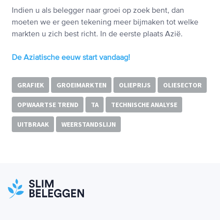
Indien u als belegger naar groei op zoek bent, dan
moeten we er geen tekening meer bijmaken tot welke
markten u zich best richt. In de eerste plaats Azië.
De Aziatische eeuw start vandaag!
GRAFIEK
GROEIMARKTEN
OLIEPRIJS
OLIESECTOR
OPWAARTSE TREND
TA
TECHNISCHE ANALYSE
UITBRAAK
WEERSTANDSLIJN