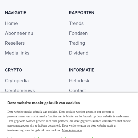
NAVIGATIE
RAPPORTEN
Home
Trends
Abonneer nu
Fondsen
Resellers
Trading
Media links
Dividend
CRYPTO
INFORMATIE
Crytopedia
Helpdesk
Cryptonieuws
Contact
Crypto koopgids
Adverteren
Deze website maakt gebruik van cookies
Investeren in crypto
Deze website maakt gebruik van cookies. Deze cookies worden gebruikt om content te
personaliseren, om social media functies aan te bieden en het bezoek op deze website te analyseren.
Deze gegevens worden gedeeld met onze partners, die deze gegevens kunnen combineren met andere
persoonsgegevens die ze hebben verzameld. Door verder te gaan op deze website geeft u
toestemming voor het gebruik van cookies.
Meer informatie
Disclaimer & Privacy