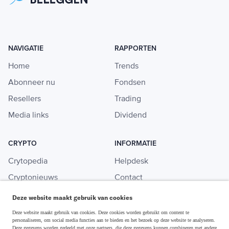
NAVIGATIE
RAPPORTEN
Home
Trends
Abonneer nu
Fondsen
Resellers
Trading
Media links
Dividend
CRYPTO
INFORMATIE
Crytopedia
Helpdesk
Cryptonieuws
Contact
Crypto koopgids
Adverteren
Deze website maakt gebruik van cookies
Investeren in crypto
Deze website maakt gebruik van cookies. Deze cookies worden gebruikt om content te
personaliseren, om social media functies aan te bieden en het bezoek op deze website te analyseren.
Deze gegevens worden gedeeld met onze partners, die deze gegevens kunnen combineren met andere