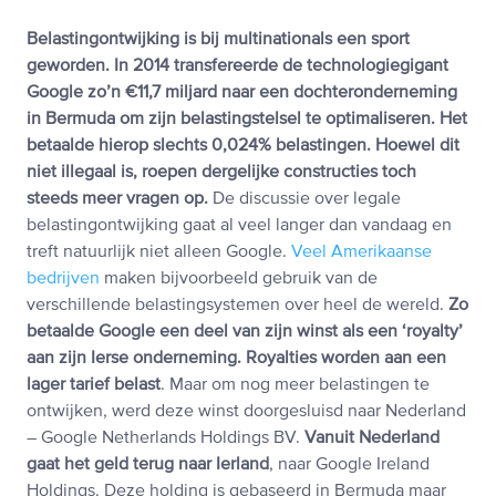
Belastingontwijking is bij multinationals een sport
geworden. In 2014 transfereerde de technologiegigant
Google zo’n €11,7 miljard naar een dochteronderneming
in Bermuda om zijn belastingstelsel te optimaliseren. Het
betaalde hierop slechts 0,024% belastingen. Hoewel dit
niet illegaal is, roepen dergelijke constructies toch
steeds meer vragen op.
De discussie over legale
belastingontwijking gaat al veel langer dan vandaag en
treft natuurlijk niet alleen Google.
Veel Amerikaanse
bedrijven
maken bijvoorbeeld gebruik van de
verschillende belastingsystemen over heel de wereld.
Zo
betaalde Google een deel van zijn winst als een ‘royalty’
aan zijn Ierse onderneming. Royalties worden aan een
lager tarief belast
. Maar om nog meer belastingen te
ontwijken, werd deze winst doorgesluisd naar Nederland
– Google Netherlands Holdings BV.
Vanuit Nederland
gaat het geld terug naar Ierland
, naar Google Ireland
Holdings. Deze holding is gebaseerd in Bermuda maar