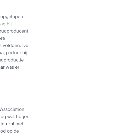
, opgelopen
ag bij
 goudproducent
ere
e voldoen. De
, partner bij
udproductie
aar was er
 Association
nog wat hoger
ina zal met
bod op de