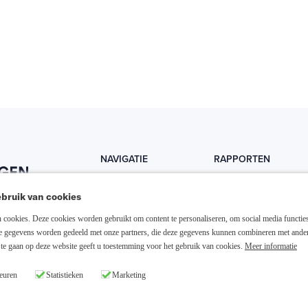
NAVIGATIE
RAPPORTEN
Home
Trends
bruik van cookies
Abonneer nu
Fondsen
cookies. Deze cookies worden gebruikt om content te personaliseren, om social media functies
Resellers
Trading
ze gegevens worden gedeeld met onze partners, die deze gegevens kunnen combineren met ande
te gaan op deze website geeft u toestemming voor het gebruik van cookies.
Meer informatie
Media links
Dividend
euren
Statistieken
Marketing