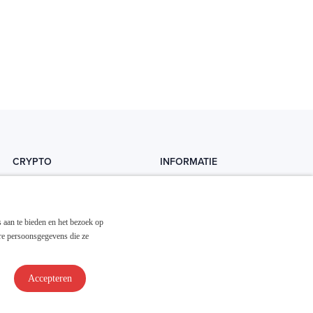
CRYPTO
INFORMATIE
Crytopedia
Helpdesk
Cryptonieuws
Contact
 aan te bieden en het bezoek op
Crypto koopgids
Adverteren
re persoonsgegevens die ze
Investeren in crypto
Accepteren