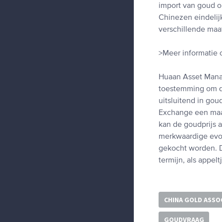
import van goud 
Chinezen eindelij
verschillende maa
>Meer informatie 
Huaan Asset Manag
toestemming om d
uitsluitend in go
Exchange een maan
kan de goudprijs 
merkwaardige evol
gekocht worden. D
termijn, als appelt
CHINA GOLD ASSO
GOUDVRAAG