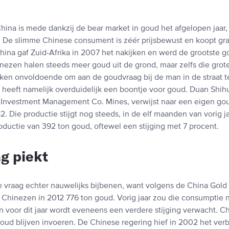
hina is mede dankzij de bear market in goud het afgelopen jaar
. De slimme Chinese consument is zéér prijsbewust en koopt gra
China gaf Zuid-Afrika in 2007 het nakijken en werd de grootste
inezen halen steeds meer goud uit de grond, maar zelfs die grot
ken onvoldoende om aan de goudvraag bij de man in de straat t
heeft namelijk overduidelijk een boontje voor goud. Duan Shihua
Investment Management Co. Mines, verwijst naar een eigen go
2. Die productie stijgt nog steeds, in de elf maanden van vorig j
oductie van 392 ton goud, oftewel een stijging met 7 procent.
g piekt
 vraag echter nauwelijks bijbenen, want volgens de China Gold
hinezen in 2012 776 ton goud. Vorig jaar zou die consumptie 
 voor dit jaar wordt eveneens een verdere stijging verwacht. Ch
ud blijven invoeren. De Chinese regering hief in 2002 het ver