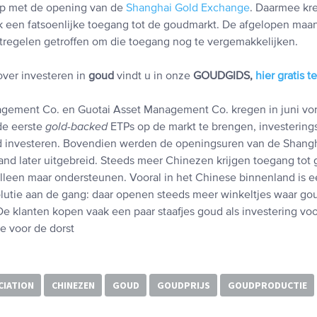
op met de opening van de
Shanghai Gold Exchange
. Daarmee kr
k een fatsoenlijke toegang tot de goudmarkt. De afgelopen ma
tregelen getroffen om die toegang nog te vergemakkelijken.
over investeren in
goud
vindt u in onze
GOUDGIDS,
hier gratis 
ement Co. en Guotai Asset Management Co. kregen in juni vori
e eerste
gold-backed
ETPs op de markt te brengen, investering
ud investeren. Bovendien werden de openingsuren van de Shang
d later uitgebreid. Steeds meer Chinezen krijgen toegang tot 
alleen maar ondersteunen. Vooral in het Chinese binnenland is 
utie aan de gang: daar openen steeds meer winkeltjes waar go
e klanten kopen vaak een paar staafjes goud als investering voo
je voor de dorst
CIATION
CHINEZEN
GOUD
GOUDPRIJS
GOUDPRODUCTIE