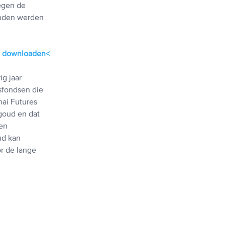
egen de
anden werden
te downloaden<
g jaar
sfondsen die
hai Futures
goud en dat
een
ud kan
r de lange