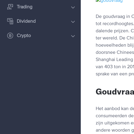
Trading
De goudvraag in C
Dividend
tot recordhoogtes
dalende prijzen. 
Crypto
ter wereld. De Ch
hoeveelheden blij
doorsnee Chinees 
Shanghai Leading 
van 403 ton in 201
sprake van een pr
Goudvraa
Het aanbod kan de
consumeerden de C
zijn uitgekomen en
andere woorden go