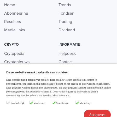
Home
Trends
Abonneer nu
Fondsen
Resellers
Trading
Media links
Dividend
CRYPTO
INFORMATIE
Crytopedia
Helpdesk
Cryptonieuws
Contact
Crypto koopgids
Adverteren
Deze website maakt gebruik van cookies
Investeren in crypto
Deze website maakt gebruik van cookies. Deze cookies worden gebruikt om content te
personaliseren, om social media functies aan te bieden en het bezoek op deze website te analyseren.
Deze gegevens worden gedeeld met onze partners, die deze gegevens kunnen combineren met andere
persoonsgegevens die ze hebben verzameld. Door verder te gaan op deze website geeft u
toestemming voor het gebruik van cookies.
Meer informatie
Disclaimer & Privacy
Noodzakelijk
Voorkeuren
Statistieken
Marketing
Algemene Voorwaarden
Copyright © 2026 Slim Beleggen
Accepteren