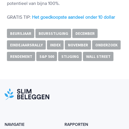
potentieel van bijna 100%.
GRATIS TIP:
Het goedkoopste aandeel onder 10 dollar
BEURSJAAR
BEURSSTIJGING
DECEMBER
EINDEJAARSRALLY
INDEX
NOVEMBER
ONDERZOEK
RENDEMENT
S&P 500
STIJGING
WALL STREET
NAVIGATIE
RAPPORTEN