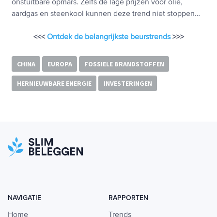
onstuitbare opmars. Zelfs de lage prijzen voor olie,
aardgas en steenkool kunnen deze trend niet stoppen…
<<<
Ontdek de belangrijkste beurstrends
>>>
CHINA
EUROPA
FOSSIELE BRANDSTOFFEN
HERNIEUWBARE ENERGIE
INVESTERINGEN
NAVIGATIE
RAPPORTEN
Home
Trends