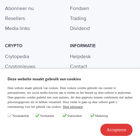
Abonneer nu
Fondsen
Resellers
Trading
Media links
Dividend
CRYPTO
INFORMATIE
Crytopedia
Helpdesk
Cryptonieuws
Contact
Crypto koopgids
Adverteren
Deze website maakt gebruik van cookies
Investeren in crypto
Deze website maakt gebruik van cookies. Deze cookies worden gebruikt om content te
personaliseren, om social media functies aan te bieden en het bezoek op deze website te analyseren.
Deze gegevens worden gedeeld met onze partners, die deze gegevens kunnen combineren met andere
persoonsgegevens die ze hebben verzameld. Door verder te gaan op deze website geeft u
toestemming voor het gebruik van cookies.
Meer informatie
Disclaimer & Privacy
Noodzakelijk
Voorkeuren
Statistieken
Marketing
Algemene Voorwaarden
Copyright © 2026 Slim Beleggen
Accepteren