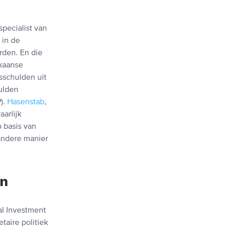
specialist van
 in de
rden. En die
ikaanse
sschulden uit
ulden
).
Hasenstab
,
arlijk
 basis van
 andere manier
en
al Investment
taire politiek