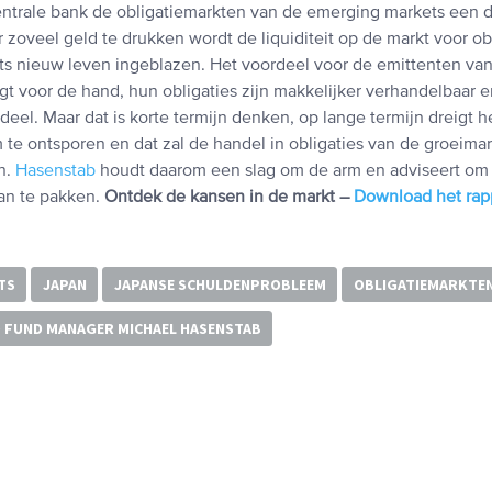
ntrale bank de obligatiemarkten van de emerging markets een d
 zoveel geld te drukken wordt de liquiditeit op de markt voor ob
s nieuw leven ingeblazen. Het voordeel voor de emittenten van 
gt voor de hand, hun obligaties zijn makkelijker verhandelbaar en
deel. Maar dat is korte termijn denken, op lange termijn dreigt 
te ontsporen en dat zal de handel in obligaties van de groeimar
n.
Hasenstab
houdt daarom een slag om de arm en adviseert om 
aan te pakken.
Ontdek de kansen in de markt –
Download het rap
TS
JAPAN
JAPANSE SCHULDENPROBLEEM
OBLIGATIEMARKTE
 FUND MANAGER MICHAEL HASENSTAB