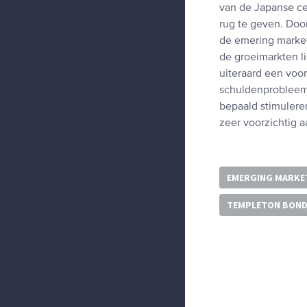
van de Japanse ce
rug te geven. Door
de emering market
de groeimarkten li
uiteraard een voor
schuldenprobleem 
bepaald stimulere
zeer voorzichtig 
EMERGING MARKE
TEMPLETON BOND