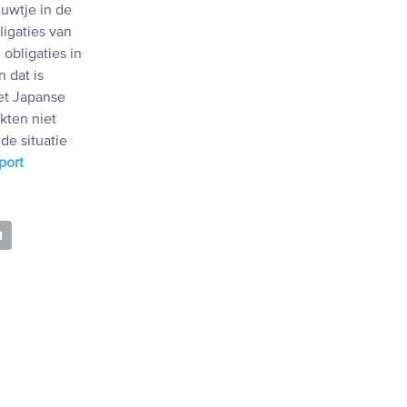
uwtje in de
ligaties van
obligaties in
 dat is
het Japanse
kten niet
de situatie
port
N