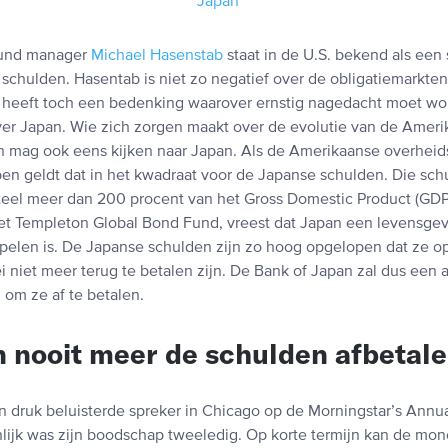
fund manager
Michael Hasenstab
staat in de U.S. bekend als een 
schulden. Hasentab is niet zo negatief over de obligatiemarkten
 heeft toch een bedenking waarover ernstig nagedacht moet wo
er Japan. Wie zich zorgen maakt over de evolutie van de Amer
 mag ook eens kijken naar Japan. Als de Amerikaanse overheid
pen geldt dat in het kwadraat voor de Japanse schulden. Die sch
el meer dan 200 procent van het Gross Domestic Product (GDP
t Templeton Global Bond Fund, vreest dat Japan een levensgeva
spelen is. De Japanse schulden zijn zo hoog opgelopen dat ze op
 niet meer terug te betalen zijn. De Bank of Japan zal dus een
om ze af te betalen.
 nooit meer de schulden afbetal
 druk beluisterde spreker in Chicago op de Morningstar’s Annu
lijk was zijn boodschap tweeledig. Op korte termijn kan de mone