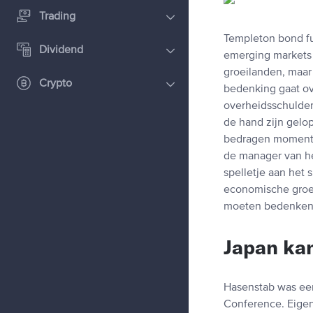
Trading
Templeton bond 
Dividend
emerging markets 
groeilanden, maar
Crypto
bedenking gaat ov
overheidsschulden
de hand zijn gelo
bedragen momente
de manager van he
spelletje aan het 
economische groei
moeten bedenken 
Japan kan
Hasenstab was een
Conference. Eigen