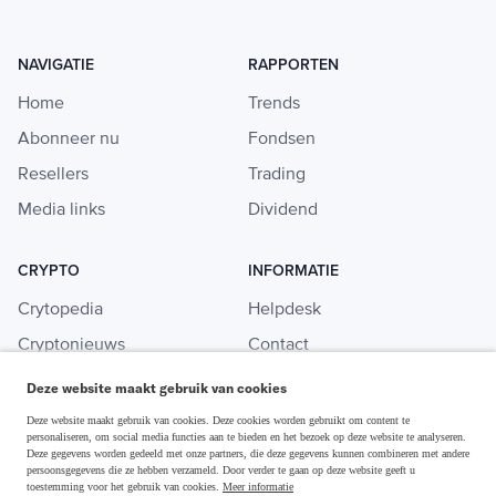
NAVIGATIE
RAPPORTEN
Home
Trends
Abonneer nu
Fondsen
Resellers
Trading
Media links
Dividend
CRYPTO
INFORMATIE
Crytopedia
Helpdesk
Cryptonieuws
Contact
Crypto koopgids
Adverteren
Deze website maakt gebruik van cookies
Investeren in crypto
Deze website maakt gebruik van cookies. Deze cookies worden gebruikt om content te
personaliseren, om social media functies aan te bieden en het bezoek op deze website te analyseren.
Deze gegevens worden gedeeld met onze partners, die deze gegevens kunnen combineren met andere
persoonsgegevens die ze hebben verzameld. Door verder te gaan op deze website geeft u
toestemming voor het gebruik van cookies.
Meer informatie