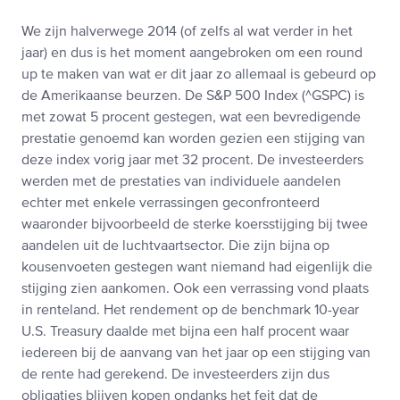
We zijn halverwege 2014 (of zelfs al wat verder in het
jaar) en dus is het moment aangebroken om een round
up te maken van wat er dit jaar zo allemaal is gebeurd op
de Amerikaanse beurzen. De S&P 500 Index (^GSPC) is
met zowat 5 procent gestegen, wat een bevredigende
prestatie genoemd kan worden gezien een stijging van
deze index vorig jaar met 32 procent. De investeerders
werden met de prestaties van individuele aandelen
echter met enkele verrassingen geconfronteerd
waaronder bijvoorbeeld de sterke koersstijging bij twee
aandelen uit de luchtvaartsector. Die zijn bijna op
kousenvoeten gestegen want niemand had eigenlijk die
stijging zien aankomen. Ook een verrassing vond plaats
in renteland. Het rendement op de benchmark 10-year
U.S. Treasury daalde met bijna een half procent waar
iedereen bij de aanvang van het jaar op een stijging van
de rente had gerekend. De investeerders zijn dus
obligaties blijven kopen ondanks het feit dat de