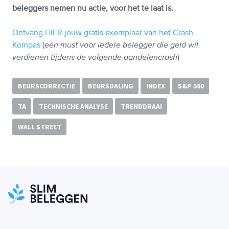
beleggers nemen nu actie, voor het te laat is.
Ontvang HIER jouw gratis exemplaar van het Crash
Kompas
(
een must voor iedere belegger die geld wil
verdienen tijdens de volgende aandelencrash
)
BEURSCORRECTIE
BEURSDALING
INDEX
S&P 500
TA
TECHNISCHE ANALYSE
TRENDDRAAI
WALL STREET