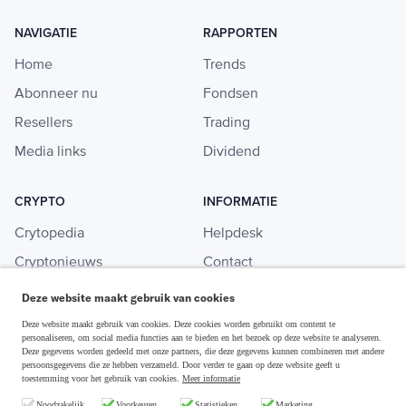
NAVIGATIE
RAPPORTEN
Home
Trends
Abonneer nu
Fondsen
Resellers
Trading
Media links
Dividend
CRYPTO
INFORMATIE
Crytopedia
Helpdesk
Cryptonieuws
Contact
Crypto koopgids
Adverteren
Deze website maakt gebruik van cookies
Investeren in crypto
Deze website maakt gebruik van cookies. Deze cookies worden gebruikt om content te
personaliseren, om social media functies aan te bieden en het bezoek op deze website te analyseren.
Deze gegevens worden gedeeld met onze partners, die deze gegevens kunnen combineren met andere
persoonsgegevens die ze hebben verzameld. Door verder te gaan op deze website geeft u
toestemming voor het gebruik van cookies.
Meer informatie
Disclaimer & Privacy
Noodzakelijk
Voorkeuren
Statistieken
Marketing