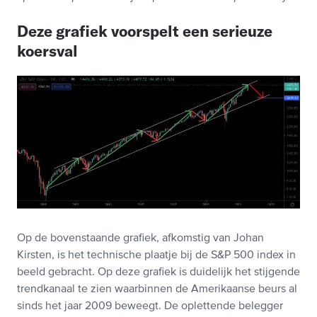
Deze grafiek voorspelt een serieuze
koersval
Op de bovenstaande grafiek, afkomstig van Johan
Kirsten, is het technische plaatje bij de S&P 500 index in
beeld gebracht. Op deze grafiek is duidelijk het stijgende
trendkanaal te zien waarbinnen de Amerikaanse beurs al
sinds het jaar 2009 beweegt. De oplettende belegger