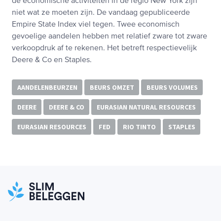
de economische activiteiten in de regio New York zijn
niet wat ze moeten zijn. De vandaag gepubliceerde
Empire State Index viel tegen. Twee economisch
gevoelige aandelen hebben met relatief zware tot zware
verkoopdruk af te rekenen. Het betreft respectievelijk
Deere & Co en Staples.
AANDELENBEURZEN
BEURS OMZET
BEURS VOLUMES
DEERE
DEERE & CO
EURASIAN NATURAL RESOURCES
EURASIAN RESOURCES
FED
RIO TINTO
STAPLES