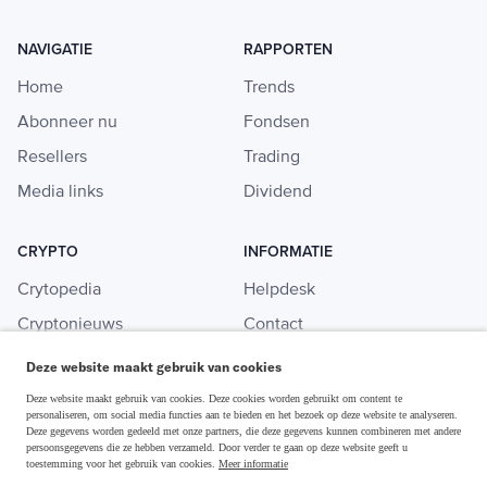
NAVIGATIE
RAPPORTEN
Home
Trends
Abonneer nu
Fondsen
Resellers
Trading
Media links
Dividend
CRYPTO
INFORMATIE
Crytopedia
Helpdesk
Cryptonieuws
Contact
Crypto koopgids
Adverteren
Deze website maakt gebruik van cookies
Investeren in crypto
Deze website maakt gebruik van cookies. Deze cookies worden gebruikt om content te
personaliseren, om social media functies aan te bieden en het bezoek op deze website te analyseren.
Deze gegevens worden gedeeld met onze partners, die deze gegevens kunnen combineren met andere
persoonsgegevens die ze hebben verzameld. Door verder te gaan op deze website geeft u
toestemming voor het gebruik van cookies.
Meer informatie
Disclaimer & Privacy