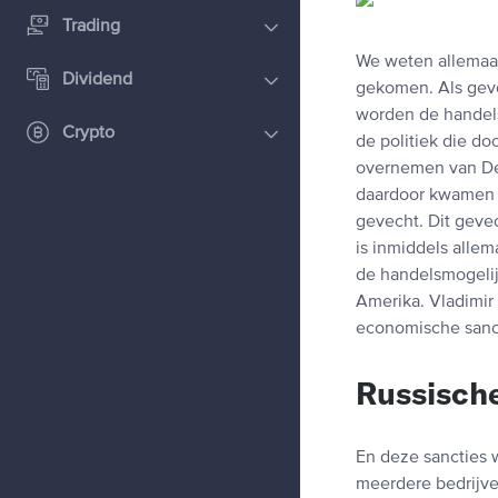
Trading
We weten allemaal
Dividend
gekomen. Als gev
worden de handels
Crypto
de politiek die do
overnemen van De 
daardoor kwamen E
gevecht. Dit geve
is inmiddels allem
de handelsmogelij
Amerika. Vladimir
economische sanct
Russische
En deze sancties 
meerdere bedrijven