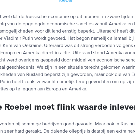
 wel dat de Russische economie op dit moment in zware tijden i
olg van de opgelegde economische sancties vanuit Amerika en
mogelijkheden voor dit land ernstig beperkt. Uiteraard heeft di
or Vladimir Putin wordt gevoerd. Het begon namelijk allemaal bij
Krim van Oekraïne. Uiteraard was dit streng verboden volgens 
uropa en Amerika direct in actie. Uiteraard stond Amerika vooro
cht werd overigens gespeeld door middel van economische sanct
aal geschiedenis. We zijn in een situatie terecht gekomen waarin
kheden van Rusland beperkt zijn geworden, maar ook die van E
 Putin heeft zoals verwacht namelijk terug gevochten om op zijn
ies op te leggen aan Europa en Amerika.
 Roebel moet flink waarde inleve
worden bij sommige bedrijven goed gevoeld. Maar ook in Rusla
 zeer hard geraakt. De dalende olieprijs is daarbij een extra nar