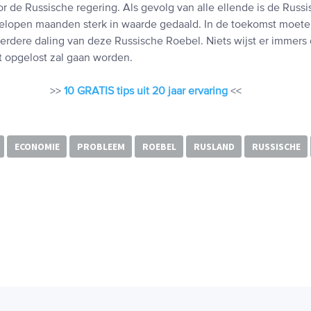
r de Russische regering. Als gevolg van alle ellende is de Russ
elopen maanden sterk in waarde gedaald. In de toekomst moet
rdere daling van deze Russische Roebel. Niets wijst er immers o
t opgelost zal gaan worden.
>>
10 GRATIS tips uit 20 jaar ervaring
<<
ECONOMIE
PROBLEEM
ROEBEL
RUSLAND
RUSSISCHE