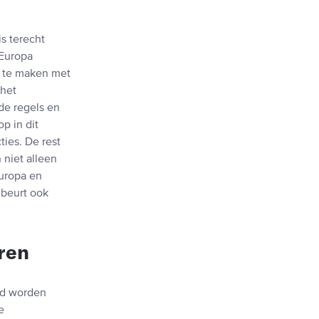
s terecht
 Europa
t te maken met
 het
de regels en
p in dit
ies. De rest
 niet alleen
uropa en
 beurt ook
ren
nd worden
e