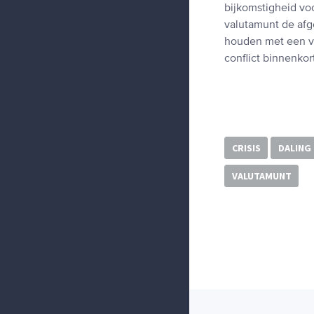
bijkomstigheid voo
valutamunt de afg
houden met een ve
conflict binnenkor
CRISIS
DALING
VALUTAMUNT