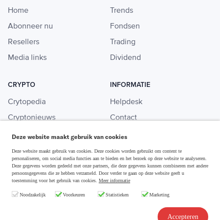
Home
Trends
Abonneer nu
Fondsen
Resellers
Trading
Media links
Dividend
CRYPTO
INFORMATIE
Crytopedia
Helpdesk
Cryptonieuws
Contact
Crypto koopgids
Adverteren
Deze website maakt gebruik van cookies
Investeren in crypto
Deze website maakt gebruik van cookies. Deze cookies worden gebruikt om content te
personaliseren, om social media functies aan te bieden en het bezoek op deze website te analyseren.
Deze gegevens worden gedeeld met onze partners, die deze gegevens kunnen combineren met andere
persoonsgegevens die ze hebben verzameld. Door verder te gaan op deze website geeft u
toestemming voor het gebruik van cookies.
Meer informatie
Disclaimer & Privacy
Noodzakelijk
Voorkeuren
Statistieken
Marketing
Algemene Voorwaarden
Copyright © 2026 Slim Beleggen
Accepteren