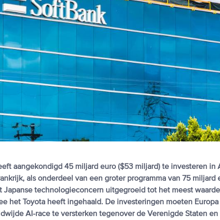
ft aangekondigd 45 miljard euro ($53 miljard) te investeren in 
Frankrijk, als onderdeel van een groter programma van 75 miljard 
het Japanse technologieconcern uitgegroeid tot het meest waardev
e het Toyota heeft ingehaald. De investeringen moeten Europa 
eldwijde AI-race te versterken tegenover de Verenigde Staten en