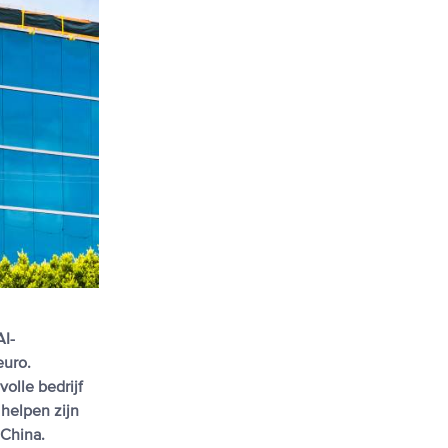
AI-
euro.
olle bedrijf
helpen zijn
 China.