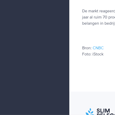
De markt reageerd
jaar al ruim 70 p
belangen in bedri
Bron:
CNBC
Foto: iStock