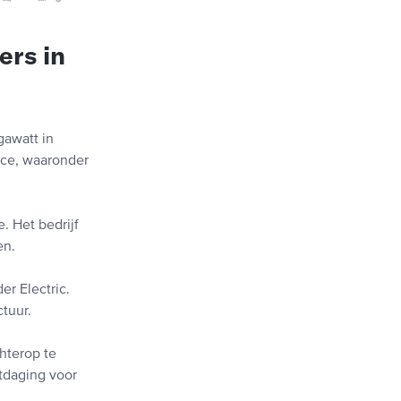
ers in
gawatt in
ance, waaronder
. Het bedrijf
en.
r Electric.
tuur.
hterop te
itdaging voor