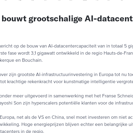
bouwt grootschalige AI-datacent
gericht op de bouw van AI-datacentercapaciteit van in totaal 5 gi
erste fase wordt 3,1 gigawatt ontwikkeld in de regio Hauts-de-Fr
nkerque en Bouchain.
ver zijn grootste AI-infrastructuurinvestering in Europa tot nu toe
tot krachtige rekenkracht voor kunstmatige intelligentie vergrot
 onder meer uitgevoerd in samenwerking met het Franse Schneide
shi Son zijn hyperscalers potentiële klanten voor de infrastruc
 Europa, net als de VS en China, snel moet investeren om niet ac
wikkeling. Hoge energieprijzen blijven echter een belangrijke u
acenters in de regio.