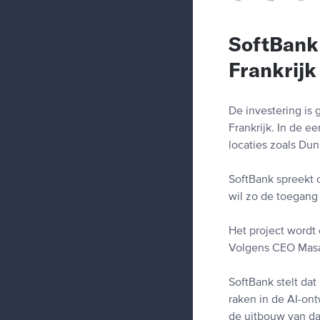
SoftBank 
Frankrijk
De investering is 
Frankrijk. In de e
locaties zoals Du
SoftBank spreekt o
wil zo de toegang 
Het project wordt
Volgens CEO Masayo
SoftBank stelt dat
raken in de AI-ont
de uitbouw van dat