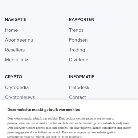
NAVIGATIE
RAPPORTEN
Home
Trends
Abonneer nu
Fondsen
Resellers
Trading
Media links
Dividend
CRYPTO
INFORMATIE
Crytopedia
Helpdesk
Cryptonieuws
Contact
Crypto koopgids
Adverteren
Deze website maakt gebruik van cookies
Investeren in crypto
Deze website maakt gebruik van cookies. Deze cookies worden gebruikt om content te
personaliseren, om social media functies aan te bieden en het bezoek op deze website te analyseren.
Deze gegevens worden gedeeld met onze partners, die deze gegevens kunnen combineren met andere
persoonsgegevens die ze hebben verzameld. Door verder te gaan op deze website geeft u
toestemming voor het gebruik van cookies.
Meer informatie