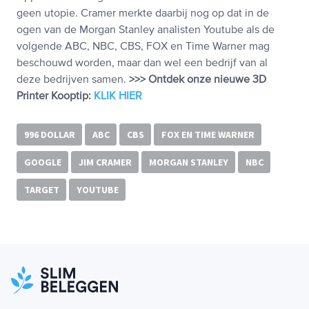
geen utopie. Cramer merkte daarbij nog op dat in de
ogen van de Morgan Stanley analisten Youtube als de
volgende ABC, NBC, CBS, FOX en Time Warner mag
beschouwd worden, maar dan wel een bedrijf van al
deze bedrijven samen.
>>> Ontdek onze nieuwe 3D
Printer Kooptip:
KLIK HIER
996 DOLLAR
ABC
CBS
FOX EN TIME WARNER
GOOGLE
JIM CRAMER
MORGAN STANLEY
NBC
TARGET
YOUTUBE