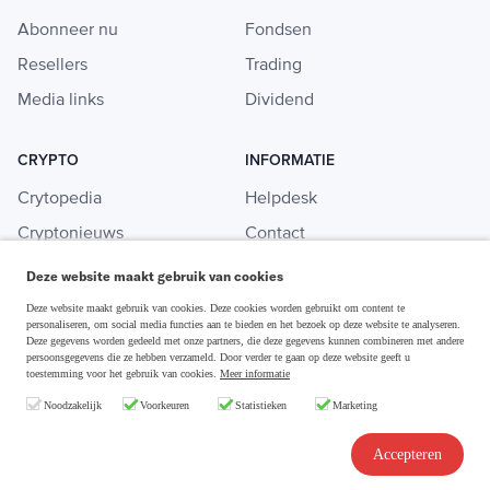
Abonneer nu
Fondsen
Resellers
Trading
Media links
Dividend
CRYPTO
INFORMATIE
Crytopedia
Helpdesk
Cryptonieuws
Contact
Crypto koopgids
Adverteren
Deze website maakt gebruik van cookies
Investeren in crypto
Deze website maakt gebruik van cookies. Deze cookies worden gebruikt om content te
personaliseren, om social media functies aan te bieden en het bezoek op deze website te analyseren.
Deze gegevens worden gedeeld met onze partners, die deze gegevens kunnen combineren met andere
persoonsgegevens die ze hebben verzameld. Door verder te gaan op deze website geeft u
toestemming voor het gebruik van cookies.
Meer informatie
Disclaimer & Privacy
Noodzakelijk
Voorkeuren
Statistieken
Marketing
Algemene Voorwaarden
Copyright © 2026 Slim Beleggen
Accepteren