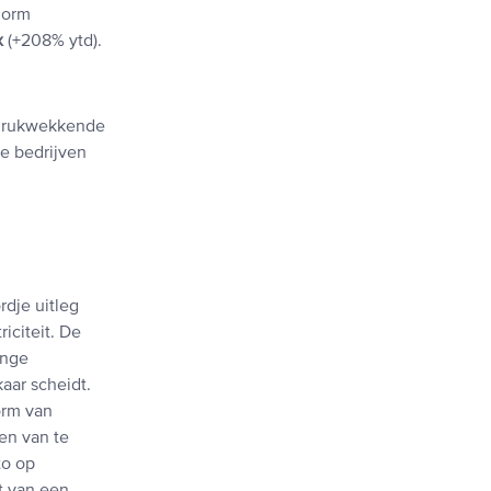
norm
x
(+208% ytd).
ndrukwekkende
ze bedrijven
rdje uitleg
iciteit. De
ange
aar scheidt.
orm van
en van te
to op