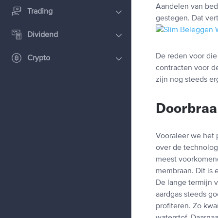
Aandelen van bedr
Trading
gestegen. Dat ver
Dividend
De reden voor die
Crypto
contracten voor de
zijn nog steeds er
Doorbraak
Vooraleer we het p
over de technologi
meest voorkomend
membraan. Dit is 
De lange termijn v
aardgas steeds go
profiteren. Zo kw