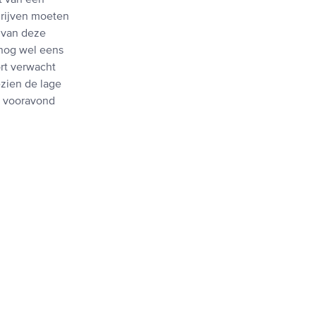
t van een
drijven moeten
n van deze
 nog wel eens
rt verwacht
ezien de lage
de vooravond