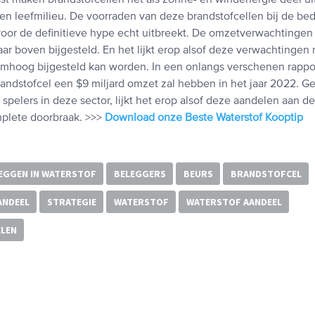
ast maken brandstofcellen net als zonne- en windenergie deel ui
en leefmilieu. De voorraden van deze brandstofcellen bij de be
 voor de definitieve hype echt uitbreekt. De omzetverwachtinge
naar boven bijgesteld. En het lijkt erop alsof deze verwachtingen
hoog bijgesteld kan worden. In een onlangs verschenen rappo
randstofcel een $9 miljard omzet zal hebben in het jaar 2022. G
spelers in deze sector, lijkt het erop alsof deze aandelen aan 
plete doorbraak. >>>
Download onze Beste Waterstof Kooptip
EGGEN IN WATERSTOF
BELEGGERS
BEURS
BRANDSTOFCEL
ANDEEL
STRATEGIE
WATERSTOF
WATERSTOF AANDEEL
LEN