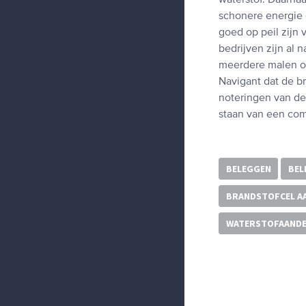
waterstof. Daarna
schonere energie 
goed op peil zijn
bedrijven zijn al 
meerdere malen om
Navigant dat de b
noteringen van de 
staan van een com
BELEGGEN
BEL
BRANDSTOFCEL A
WATERSTOFAANDE