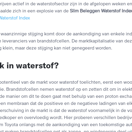
ijven actief in de waterstofsector zijn in de afgelopen weken e
taalde zich in een explosie van de
Slim Beleggen Waterstof Inde
 waanzinnige stijging komt door de aankondiging van enkele i
 leveranciers van brandstofcellen. De marktkapitalisatie van de
g klein, maar deze stijging kan niet genegeerd worden.
 in waterstof?
otentieel van de markt voor waterstof toelichten, eerst een woo
e. Brandstofcellen nemen waterstof op en zetten dit om in elektr
e manier om dit te doen gaat met behulp van een proton exch
een membraan dat de positieve en de negatieve ladingen van elk
erschuiving in de markt is dat de waterstof voornamelijk in de v
edkoper en overvloedig wordt. Hier proberen verschillen bedrijv
am Toyota onlangs met de aankondiging van een toekomstige au